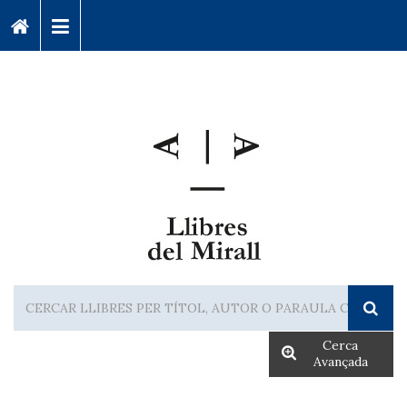
Cerca
Avançada