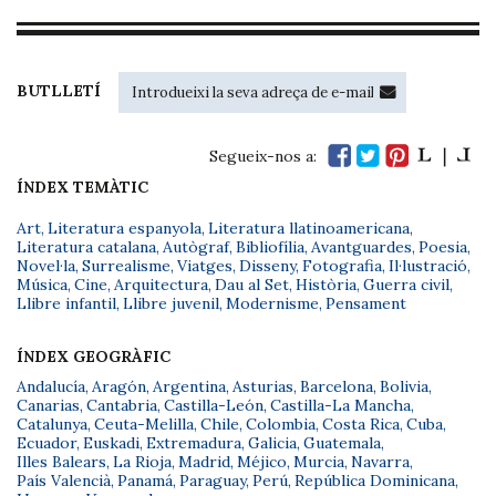
BUTLLETÍ
Segueix-nos a:
ÍNDEX TEMÀTIC
Art
,
Literatura espanyola
,
Literatura llatinoamericana
,
Literatura catalana
,
Autògraf
,
Bibliofília
,
Avantguardes
,
Poesia
,
Novel·la
,
Surrealisme
,
Viatges
,
Disseny
,
Fotografia
,
Il·lustració
,
Música
,
Cine
,
Arquitectura
,
Dau al Set
,
Història
,
Guerra civil
,
Llibre infantil
,
Llibre juvenil
,
Modernisme
,
Pensament
ÍNDEX GEOGRÀFIC
Andalucía
,
Aragón
,
Argentina
,
Asturias
,
Barcelona
,
Bolivia
,
Canarias
,
Cantabria
,
Castilla-León
,
Castilla-La Mancha
,
Catalunya
,
Ceuta-Melilla
,
Chile
,
Colombia
,
Costa Rica
,
Cuba
,
Ecuador
,
Euskadi
,
Extremadura
,
Galicia
,
Guatemala
,
Illes Balears
,
La Rioja
,
Madrid
,
Méjico
,
Murcia
,
Navarra
,
País Valencià
,
Panamá
,
Paraguay
,
Perú
,
República Dominicana
,