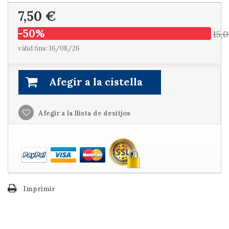
7,50 €
-50%
15,
vàlid fins: 16/08/26
Afegir a la cistella
Afegir a la llista de desitjos
Imprimir