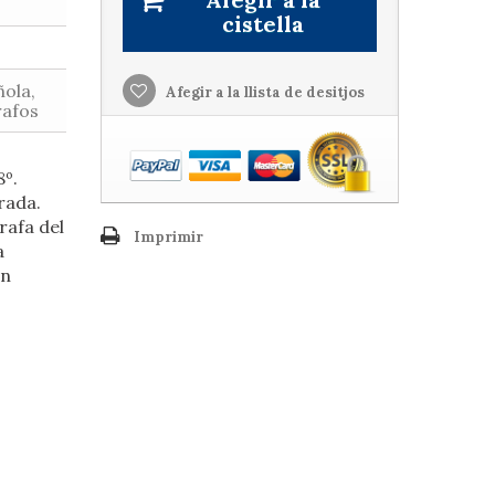
cistella
ñola,
Afegir a la llista de desitjos
rafos
8º.
rada.
rafa del
Imprimir
a
en