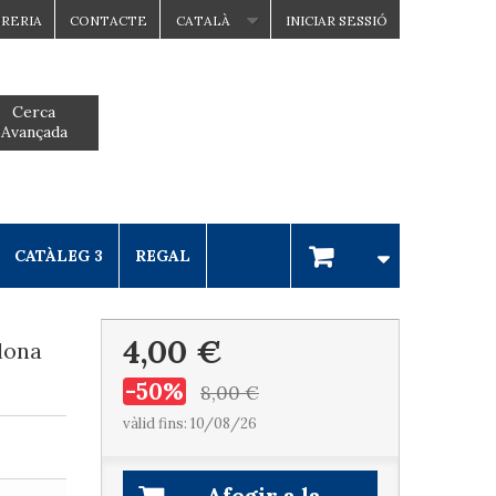
BRERIA
CONTACTE
CATALÀ
INICIAR SESSIÓ
Cerca
Avançada
CATÀLEG 3
REGAL
4,00 €
lona
-50%
8,00 €
vàlid fins: 10/08/26
Afegir a la