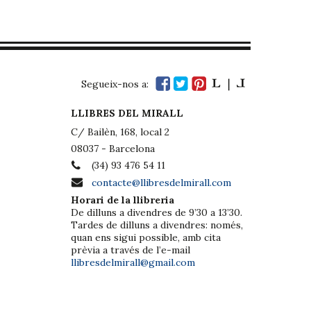
Segueix-nos a:
LLIBRES DEL MIRALL
C/ Bailèn, 168, local 2
08037 - Barcelona
(34) 93 476 54 11
contacte@llibresdelmirall.com
Horari de la llibreria
De dilluns a divendres de 9’30 a 13’30.
Tardes de dilluns a divendres: només,
quan ens sigui possible, amb cita
prèvia a través de l’e-mail
llibresdelmirall@gmail.com