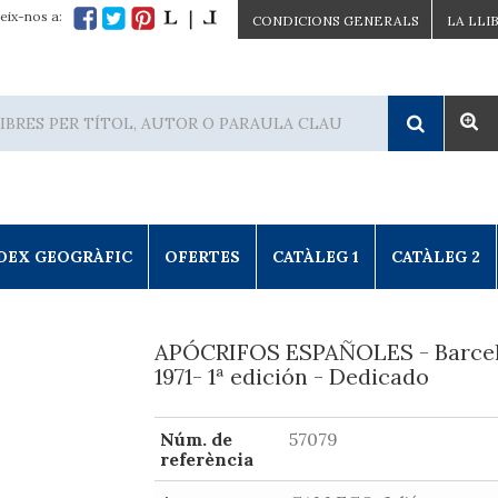
eix-nos a:
CONDICIONS GENERALS
LA LLI
DEX GEOGRÀFIC
OFERTES
CATÀLEG 1
CATÀLEG 2
APÓCRIFOS ESPAÑOLES - Barce
1971- 1ª edición - Dedicado
Núm. de
57079
referència