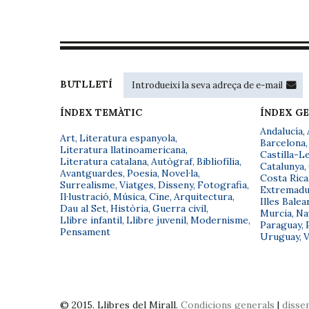
BUTLLETÍ
ÍNDEX TEMÀTIC
ÍNDEX G
Andalucía
,
Art
,
Literatura espanyola
,
Barcelona
,
Literatura llatinoamericana
,
Castilla-L
Literatura catalana
,
Autògraf
,
Bibliofília
,
Catalunya
,
Avantguardes
,
Poesia
,
Novel·la
,
Costa Rica
Surrealisme
,
Viatges
,
Disseny
,
Fotografia
,
Extremadu
Il·lustració
,
Música
,
Cine
,
Arquitectura
,
Illes Balea
Dau al Set
,
Història
,
Guerra civil
,
Murcia
,
Na
Llibre infantil
,
Llibre juvenil
,
Modernisme
,
Paraguay
,
Pensament
Uruguay
,
V
© 2015. Llibres del Mirall.
Condicions generals
|
disse