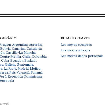
EOGRÀFIC
EL MEU COMPTE
Aragón
,
Argentina
,
Asturias
,
Les meves compres
Bolivia
,
Canarias
,
Cantabria
,
Les meves adreçes
eón
,
Castilla-La Mancha
,
Les meves dades personals
Ceuta-Melilla
,
Chile
,
Colombia
,
,
Cuba
,
Ecuador
,
Euskadi
,
ra
,
Galicia
,
Guatemala
,
rs
,
La Rioja
,
Madrid
,
Méjico
,
varra
,
País Valencià
,
Panamá
,
Perú
,
República Dominicana
,
enezuela
ny web