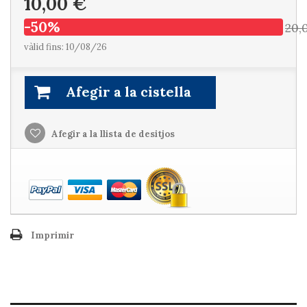
10,00 €
-50%
20,
vàlid fins: 10/08/26
Afegir a la cistella
Afegir a la llista de desitjos
Imprimir