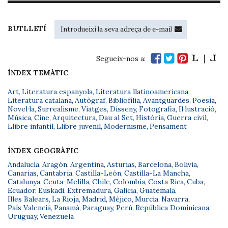
BUTLLETÍ
Segueix-nos a:
ÍNDEX TEMÀTIC
Art
,
Literatura espanyola
,
Literatura llatinoamericana
,
Literatura catalana
,
Autògraf
,
Bibliofília
,
Avantguardes
,
Poesia
,
Novel·la
,
Surrealisme
,
Viatges
,
Disseny
,
Fotografia
,
Il·lustració
,
Música
,
Cine
,
Arquitectura
,
Dau al Set
,
Història
,
Guerra civil
,
Llibre infantil
,
Llibre juvenil
,
Modernisme
,
Pensament
ÍNDEX GEOGRÀFIC
Andalucía
,
Aragón
,
Argentina
,
Asturias
,
Barcelona
,
Bolivia
,
Canarias
,
Cantabria
,
Castilla-León
,
Castilla-La Mancha
,
Catalunya
,
Ceuta-Melilla
,
Chile
,
Colombia
,
Costa Rica
,
Cuba
,
Ecuador
,
Euskadi
,
Extremadura
,
Galicia
,
Guatemala
,
Illes Balears
,
La Rioja
,
Madrid
,
Méjico
,
Murcia
,
Navarra
,
País Valencià
,
Panamá
,
Paraguay
,
Perú
,
República Dominicana
,
Uruguay
,
Venezuela