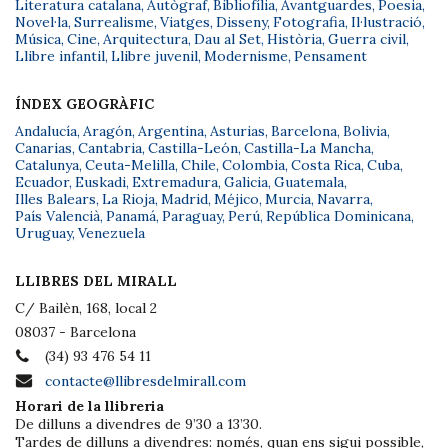
Literatura catalana
,
Autògraf
,
Bibliofília
,
Avantguardes
,
Poesia
,
Novel·la
,
Surrealisme
,
Viatges
,
Disseny
,
Fotografia
,
Il·lustració
,
Música
,
Cine
,
Arquitectura
,
Dau al Set
,
Història
,
Guerra civil
,
Llibre infantil
,
Llibre juvenil
,
Modernisme
,
Pensament
ÍNDEX GEOGRÀFIC
Andalucía
,
Aragón
,
Argentina
,
Asturias
,
Barcelona
,
Bolivia
,
Canarias
,
Cantabria
,
Castilla-León
,
Castilla-La Mancha
,
Catalunya
,
Ceuta-Melilla
,
Chile
,
Colombia
,
Costa Rica
,
Cuba
,
Ecuador
,
Euskadi
,
Extremadura
,
Galicia
,
Guatemala
,
Illes Balears
,
La Rioja
,
Madrid
,
Méjico
,
Murcia
,
Navarra
,
País Valencià
,
Panamá
,
Paraguay
,
Perú
,
República Dominicana
,
Uruguay
,
Venezuela
LLIBRES DEL MIRALL
C/ Bailèn, 168, local 2
08037 - Barcelona
(34) 93 476 54 11
contacte@llibresdelmirall.com
Horari de la llibreria
De dilluns a divendres de 9’30 a 13’30.
Tardes de dilluns a divendres: només, quan ens sigui possible,