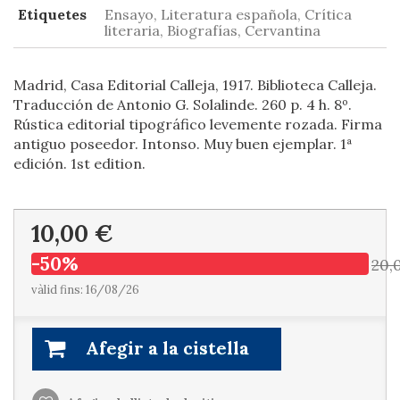
Etiquetes
Ensayo, Literatura española, Crítica
literaria, Biografías, Cervantina
Madrid, Casa Editorial Calleja, 1917. Biblioteca Calleja.
Traducción de Antonio G. Solalinde. 260 p. 4 h. 8º.
Rústica editorial tipográfico levemente rozada. Firma
antiguo poseedor. Intonso. Muy buen ejemplar. 1ª
edición. 1st edition.
10,00 €
-50%
20,
vàlid fins: 16/08/26
Afegir a la cistella