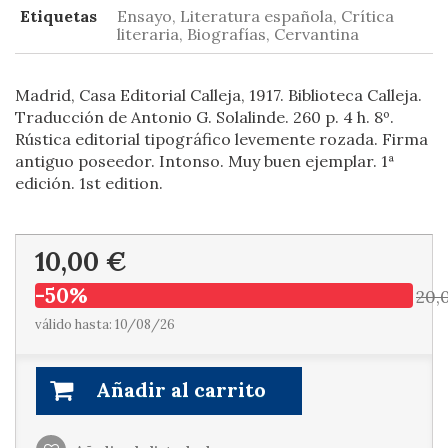
Etiquetas
Ensayo, Literatura española, Crítica
literaria, Biografías, Cervantina
Madrid, Casa Editorial Calleja, 1917. Biblioteca Calleja.
Traducción de Antonio G. Solalinde. 260 p. 4 h. 8º.
Rústica editorial tipográfico levemente rozada. Firma
antiguo poseedor. Intonso. Muy buen ejemplar. 1ª
edición. 1st edition.
10,00 €
-50%
20,
válido hasta: 10/08/26
Añadir al carrito