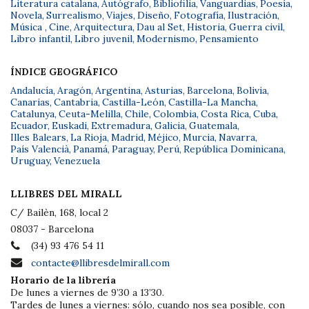
Literatura catalana
,
Autógrafo
,
Bibliofilia
,
Vanguardias
,
Poesía
,
Novela
,
Surrealismo
,
Viajes
,
Diseño
,
Fotografía
,
Ilustración
,
Música
,
Cine
,
Arquitectura
,
Dau al Set
,
Historia
,
Guerra civil
,
Libro infantil
,
Libro juvenil
,
Modernismo
,
Pensamiento
ÍNDICE GEOGRÁFICO
Andalucía
,
Aragón
,
Argentina
,
Asturias
,
Barcelona
,
Bolivia
,
Canarias
,
Cantabria
,
Castilla-León
,
Castilla-La Mancha
,
Catalunya
,
Ceuta-Melilla
,
Chile
,
Colombia
,
Costa Rica
,
Cuba
,
Ecuador
,
Euskadi
,
Extremadura
,
Galicia
,
Guatemala
,
Illes Balears
,
La Rioja
,
Madrid
,
Méjico
,
Murcia
,
Navarra
,
País Valencià
,
Panamá
,
Paraguay
,
Perú
,
República Dominicana
,
Uruguay
,
Venezuela
LLIBRES DEL MIRALL
C/ Bailèn, 168, local 2
08037 - Barcelona
(34) 93 476 54 11
contacte@llibresdelmirall.com
Horario de la librería
De lunes a viernes de 9’30 a 13’30.
Tardes de lunes a viernes: sólo, cuando nos sea posible, con