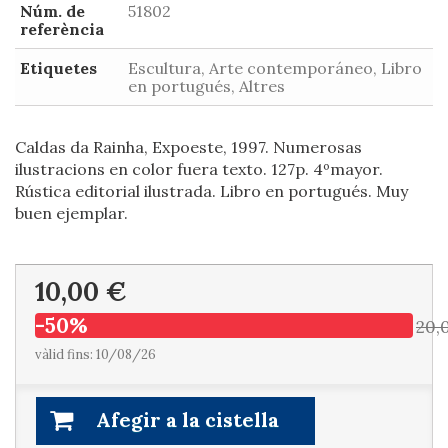
Núm. de
51802
referència
Etiquetes
Escultura, Arte contemporáneo, Libro
en portugués, Altres
Caldas da Rainha, Expoeste, 1997. Numerosas
ilustracions en color fuera texto. 127p. 4ºmayor.
Rústica editorial ilustrada. Libro en portugués. Muy
buen ejemplar.
10,00 €
-50%
20,
vàlid fins: 10/08/26
Afegir a la cistella