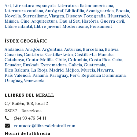
Art
,
Literatura espanyola
,
Literatura llatinoamericana
,
Literatura catalana
,
Autògraf
,
Bibliofília
,
Avantguardes
,
Poesia
,
Novel·la
,
Surrealisme
,
Viatges
,
Disseny
,
Fotografia
,
Il·lustració
,
Música
,
Cine
,
Arquitectura
,
Dau al Set
,
Història
,
Guerra civil
,
Llibre infantil
,
Llibre juvenil
,
Modernisme
,
Pensament
ÍNDEX GEOGRÀFIC
Andalucía
,
Aragón
,
Argentina
,
Asturias
,
Barcelona
,
Bolivia
,
Canarias
,
Cantabria
,
Castilla-León
,
Castilla-La Mancha
,
Catalunya
,
Ceuta-Melilla
,
Chile
,
Colombia
,
Costa Rica
,
Cuba
,
Ecuador
,
Euskadi
,
Extremadura
,
Galicia
,
Guatemala
,
Illes Balears
,
La Rioja
,
Madrid
,
Méjico
,
Murcia
,
Navarra
,
País Valencià
,
Panamá
,
Paraguay
,
Perú
,
República Dominicana
,
Uruguay
,
Venezuela
LLIBRES DEL MIRALL
C/ Bailèn, 168, local 2
08037 - Barcelona
(34) 93 476 54 11
contacte@llibresdelmirall.com
Horari de la llibreria