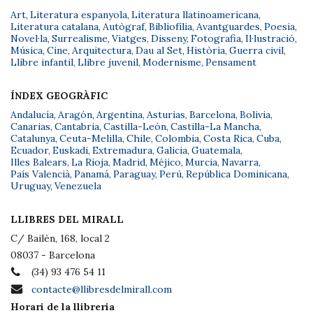
Art
,
Literatura espanyola
,
Literatura llatinoamericana
,
Literatura catalana
,
Autògraf
,
Bibliofília
,
Avantguardes
,
Poesia
,
Novel·la
,
Surrealisme
,
Viatges
,
Disseny
,
Fotografia
,
Il·lustració
,
Música
,
Cine
,
Arquitectura
,
Dau al Set
,
Història
,
Guerra civil
,
Llibre infantil
,
Llibre juvenil
,
Modernisme
,
Pensament
ÍNDEX GEOGRÀFIC
Andalucía
,
Aragón
,
Argentina
,
Asturias
,
Barcelona
,
Bolivia
,
Canarias
,
Cantabria
,
Castilla-León
,
Castilla-La Mancha
,
Catalunya
,
Ceuta-Melilla
,
Chile
,
Colombia
,
Costa Rica
,
Cuba
,
Ecuador
,
Euskadi
,
Extremadura
,
Galicia
,
Guatemala
,
Illes Balears
,
La Rioja
,
Madrid
,
Méjico
,
Murcia
,
Navarra
,
País Valencià
,
Panamá
,
Paraguay
,
Perú
,
República Dominicana
,
Uruguay
,
Venezuela
LLIBRES DEL MIRALL
C/ Bailèn, 168, local 2
08037 - Barcelona
(34) 93 476 54 11
contacte@llibresdelmirall.com
Horari de la llibreria