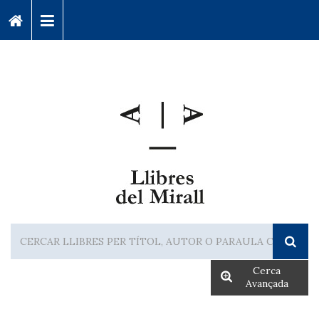
Cerca
Avançada