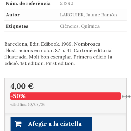
Núm. de referència
53290
Autor
LARGUIER, Jaume Ramón
Etiquetes
Ciències, Química
Barcelona, Edit. Edibook, 1989. Nombroses
il·lustracions en color. 87 p. 4t. Cartoné editorial
il·lustrada. Molt bon exemplar. Primera edició 1a
edició. 1st edition. First edition.
4,00 €
-50%
8,0
vàlid fins: 10/08/26
Afegir a la cistella