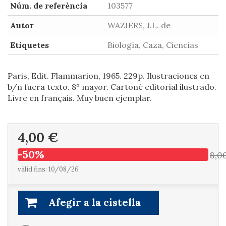
Núm. de referència
103577
Autor
WAZIERS, J.L. de
Etiquetes
Biología, Caza, Ciencias
Paris, Edit. Flammarion, 1965. 229p. Ilustraciones en
b/n fuera texto. 8º mayor. Cartoné editorial ilustrado.
Livre en français. Muy buen ejemplar.
4,00 €
-50%
8,0
vàlid fins: 10/08/26
Afegir a la cistella