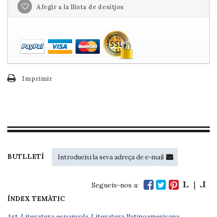
Afegir a la llista de desitjos
Imprimir
BUTLLETÍ
Segueix-nos a:
ÍNDEX TEMÀTIC
Art
,
Literatura espanyola
,
Literatura llatinoamericana
,