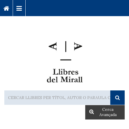
Cerca
Avançada