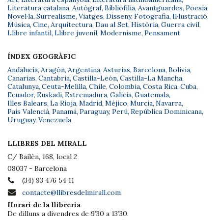
Literatura catalana
,
Autògraf
,
Bibliofília
,
Avantguardes
,
Poesia
,
Novel·la
,
Surrealisme
,
Viatges
,
Disseny
,
Fotografia
,
Il·lustració
,
Música
,
Cine
,
Arquitectura
,
Dau al Set
,
Història
,
Guerra civil
,
Llibre infantil
,
Llibre juvenil
,
Modernisme
,
Pensament
ÍNDEX GEOGRÀFIC
Andalucía
,
Aragón
,
Argentina
,
Asturias
,
Barcelona
,
Bolivia
,
Canarias
,
Cantabria
,
Castilla-León
,
Castilla-La Mancha
,
Catalunya
,
Ceuta-Melilla
,
Chile
,
Colombia
,
Costa Rica
,
Cuba
,
Ecuador
,
Euskadi
,
Extremadura
,
Galicia
,
Guatemala
,
Illes Balears
,
La Rioja
,
Madrid
,
Méjico
,
Murcia
,
Navarra
,
País Valencià
,
Panamá
,
Paraguay
,
Perú
,
República Dominicana
,
Uruguay
,
Venezuela
LLIBRES DEL MIRALL
C/ Bailèn, 168, local 2
08037 - Barcelona
(34) 93 476 54 11
contacte@llibresdelmirall.com
Horari de la llibreria
De dilluns a divendres de 9’30 a 13’30.