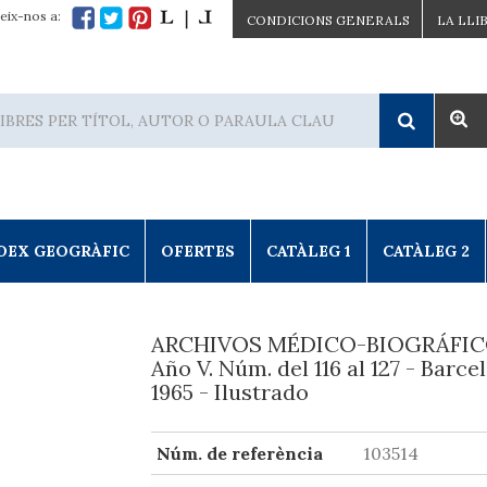
eix-nos a:
CONDICIONS GENERALS
LA LLI
DEX GEOGRÀFIC
OFERTES
CATÀLEG 1
CATÀLEG 2
ARCHIVOS MÉDICO-BIOGRÁFIC
Año V. Núm. del 116 al 127 - Barce
1965 - Ilustrado
Núm. de referència
103514