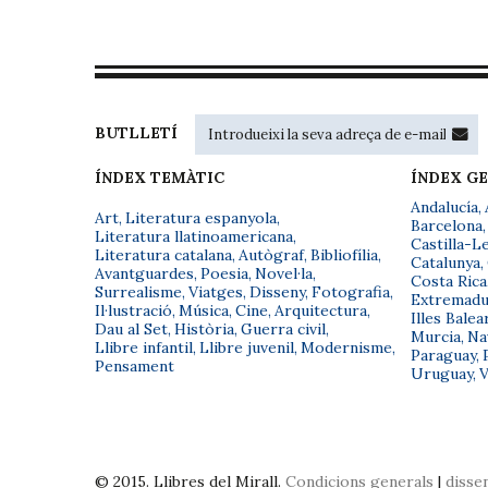
BUTLLETÍ
ÍNDEX TEMÀTIC
ÍNDEX G
Andalucía
,
Art
,
Literatura espanyola
,
Barcelona
,
Literatura llatinoamericana
,
Castilla-L
Literatura catalana
,
Autògraf
,
Bibliofília
,
Catalunya
,
Avantguardes
,
Poesia
,
Novel·la
,
Costa Rica
Surrealisme
,
Viatges
,
Disseny
,
Fotografia
,
Extremadu
Il·lustració
,
Música
,
Cine
,
Arquitectura
,
Illes Balea
Dau al Set
,
Història
,
Guerra civil
,
Murcia
,
Na
Llibre infantil
,
Llibre juvenil
,
Modernisme
,
Paraguay
,
Pensament
Uruguay
,
V
© 2015. Llibres del Mirall.
Condicions generals
|
disse