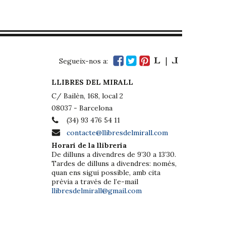
Segueix-nos a:
LLIBRES DEL MIRALL
C/ Bailèn, 168, local 2
08037 - Barcelona
(34) 93 476 54 11
contacte@llibresdelmirall.com
Horari de la llibreria
De dilluns a divendres de 9’30 a 13’30.
Tardes de dilluns a divendres: només,
quan ens sigui possible, amb cita
prèvia a través de l’e-mail
llibresdelmirall@gmail.com