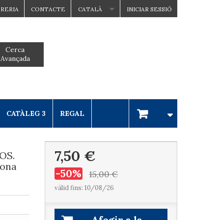
BRERIA
CONTACTE
CATALÀ
INICIAR SESSIÓ
Cerca
Avançada
CATÀLEG 3
REGAL
7,50 €
OS.
lona
-50%
15,00 €
vàlid fins: 10/08/26
Afegir a la