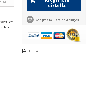
cias
cistella
s
Afegir a la llista de desitjos
hivo. 8º
rados,
Imprimir