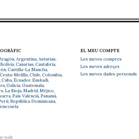
EOGRÀFIC
EL MEU COMPTE
Aragón
,
Argentina
,
Asturias
,
Les meves compres
Bolivia
,
Canarias
,
Cantabria
,
Les meves adreçes
eón
,
Castilla-La Mancha
,
Les meves dades personals
Ceuta-Melilla
,
Chile
,
Colombia
,
,
Cuba
,
Ecuador
,
Euskadi
,
ra
,
Galicia
,
Guatemala
,
rs
,
La Rioja
,
Madrid
,
Méjico
,
varra
,
País Valencià
,
Panamá
,
Perú
,
República Dominicana
,
enezuela
ny web