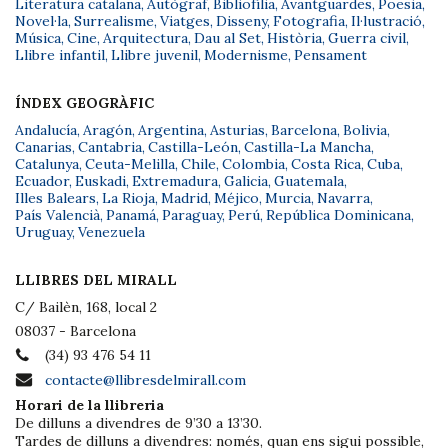
Literatura catalana
,
Autògraf
,
Bibliofília
,
Avantguardes
,
Poesia
,
Novel·la
,
Surrealisme
,
Viatges
,
Disseny
,
Fotografia
,
Il·lustració
,
Música
,
Cine
,
Arquitectura
,
Dau al Set
,
Història
,
Guerra civil
,
Llibre infantil
,
Llibre juvenil
,
Modernisme
,
Pensament
ÍNDEX GEOGRÀFIC
Andalucía
,
Aragón
,
Argentina
,
Asturias
,
Barcelona
,
Bolivia
,
Canarias
,
Cantabria
,
Castilla-León
,
Castilla-La Mancha
,
Catalunya
,
Ceuta-Melilla
,
Chile
,
Colombia
,
Costa Rica
,
Cuba
,
Ecuador
,
Euskadi
,
Extremadura
,
Galicia
,
Guatemala
,
Illes Balears
,
La Rioja
,
Madrid
,
Méjico
,
Murcia
,
Navarra
,
País Valencià
,
Panamá
,
Paraguay
,
Perú
,
República Dominicana
,
Uruguay
,
Venezuela
LLIBRES DEL MIRALL
C/ Bailèn, 168, local 2
08037 - Barcelona
(34) 93 476 54 11
contacte@llibresdelmirall.com
Horari de la llibreria
De dilluns a divendres de 9’30 a 13’30.
Tardes de dilluns a divendres: només, quan ens sigui possible,