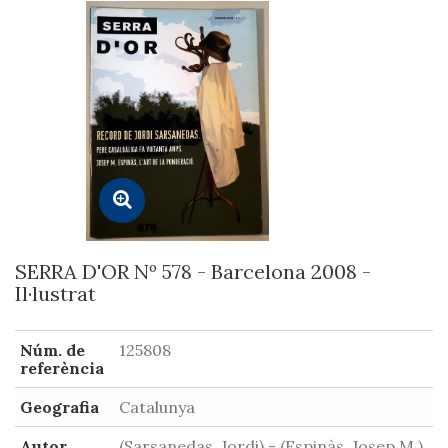
SERRA D'OR Nº 578 - Barcelona 2008 -
Il·lustrat
Núm. de
125808
referència
Geografia
Catalunya
Autor
(Sarsanedas, Jordi) - (Espinàs, Josep M.)