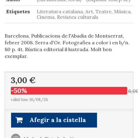
Etiquetes
Literatura catalana, Art, Teatre, Música,
Cinema, Revistes culturals
Barcelona, Publicacions de l'Abadia de Montserrat,
febrer 2008. Serra d'Or. Fotografies a color i en b/n.
80 p. 4t. Rústica editorial il·lustrada. Molt bon
exemplar.
3,00 €
-50%
6,0
vàlid fins: 16/08/26
Afegir a la cistella