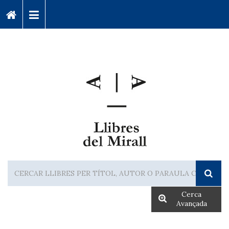
Cerca
Avançada