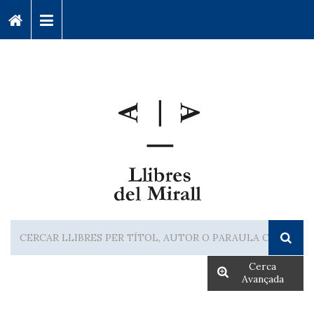
Cerca
Avançada