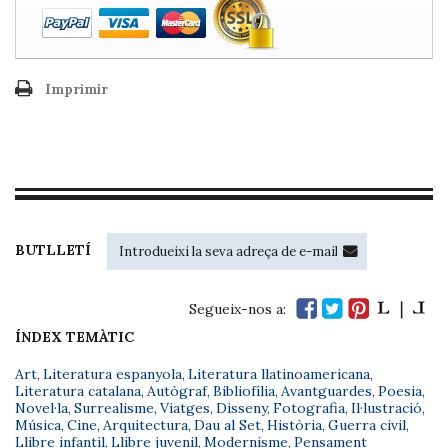
Imprimir
BUTLLETÍ
Segueix-nos a:
ÍNDEX TEMÀTIC
Art
,
Literatura espanyola
,
Literatura llatinoamericana
,
Literatura catalana
,
Autògraf
,
Bibliofília
,
Avantguardes
,
Poesia
,
Novel·la
,
Surrealisme
,
Viatges
,
Disseny
,
Fotografia
,
Il·lustració
,
Música
,
Cine
,
Arquitectura
,
Dau al Set
,
Història
,
Guerra civil
,
Llibre infantil
,
Llibre juvenil
,
Modernisme
,
Pensament