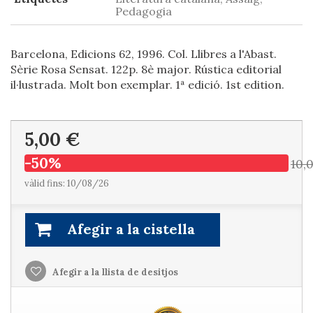
Pedagogia
Barcelona, Edicions 62, 1996. Col. Llibres a l'Abast.
Sèrie Rosa Sensat. 122p. 8è major. Rústica editorial
il·lustrada. Molt bon exemplar. 1ª edició. 1st edition.
5,00 €
-50%
10,
vàlid fins: 10/08/26
Afegir a la cistella
Afegir a la llista de desitjos