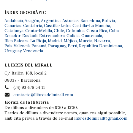
ÍNDEX GEOGRÀFIC
Andalucía
,
Aragón
,
Argentina
,
Asturias
,
Barcelona
,
Bolivia
,
Canarias
,
Cantabria
,
Castilla-León
,
Castilla-La Mancha
,
Catalunya
,
Ceuta-Melilla
,
Chile
,
Colombia
,
Costa Rica
,
Cuba
,
Ecuador
,
Euskadi
,
Extremadura
,
Galicia
,
Guatemala
,
Illes Balears
,
La Rioja
,
Madrid
,
Méjico
,
Murcia
,
Navarra
,
País Valencià
,
Panamá
,
Paraguay
,
Perú
,
República Dominicana
,
Uruguay
,
Venezuela
LLIBRES DEL MIRALL
C/ Bailèn, 168, local 2
08037 - Barcelona
(34) 93 476 54 11
contacte@llibresdelmirall.com
Horari de la llibreria
De dilluns a divendres de 9’30 a 13’30.
Tardes de dilluns a divendres: només, quan ens sigui possible,
amb cita prèvia a través de l’e-mail
llibresdelmirall@gmail.com