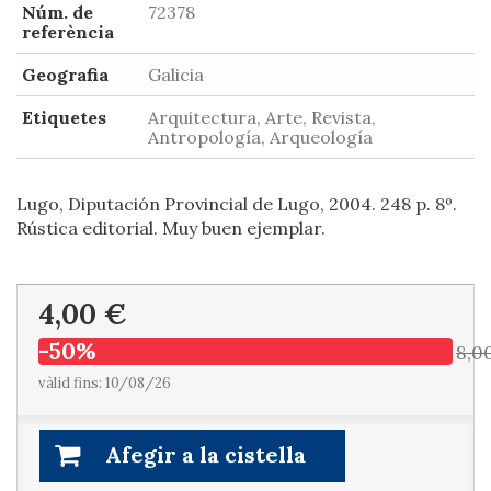
Núm. de
72378
referència
Geografia
Galicia
Etiquetes
Arquitectura, Arte, Revista,
Antropología, Arqueología
Lugo, Diputación Provincial de Lugo, 2004. 248 p. 8º.
Rústica editorial. Muy buen ejemplar.
4,00 €
-50%
8,0
vàlid fins: 10/08/26
Afegir a la cistella