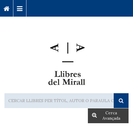
Cerca
Avançada