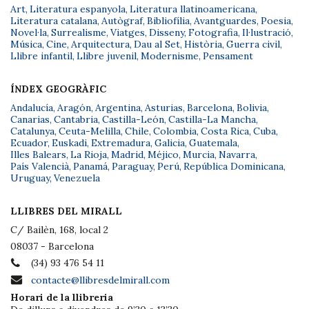
Art
,
Literatura espanyola
,
Literatura llatinoamericana
,
Literatura catalana
,
Autògraf
,
Bibliofília
,
Avantguardes
,
Poesia
,
Novel·la
,
Surrealisme
,
Viatges
,
Disseny
,
Fotografia
,
Il·lustració
,
Música
,
Cine
,
Arquitectura
,
Dau al Set
,
Història
,
Guerra civil
,
Llibre infantil
,
Llibre juvenil
,
Modernisme
,
Pensament
ÍNDEX GEOGRÀFIC
Andalucía
,
Aragón
,
Argentina
,
Asturias
,
Barcelona
,
Bolivia
,
Canarias
,
Cantabria
,
Castilla-León
,
Castilla-La Mancha
,
Catalunya
,
Ceuta-Melilla
,
Chile
,
Colombia
,
Costa Rica
,
Cuba
,
Ecuador
,
Euskadi
,
Extremadura
,
Galicia
,
Guatemala
,
Illes Balears
,
La Rioja
,
Madrid
,
Méjico
,
Murcia
,
Navarra
,
País Valencià
,
Panamá
,
Paraguay
,
Perú
,
República Dominicana
,
Uruguay
,
Venezuela
LLIBRES DEL MIRALL
C/ Bailèn, 168, local 2
08037 - Barcelona
(34) 93 476 54 11
contacte@llibresdelmirall.com
Horari de la llibreria