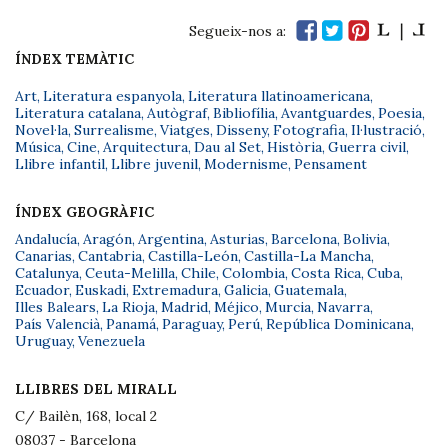
Segueix-nos a:
ÍNDEX TEMÀTIC
Art
,
Literatura espanyola
,
Literatura llatinoamericana
,
Literatura catalana
,
Autògraf
,
Bibliofília
,
Avantguardes
,
Poesia
,
Novel·la
,
Surrealisme
,
Viatges
,
Disseny
,
Fotografia
,
Il·lustració
,
Música
,
Cine
,
Arquitectura
,
Dau al Set
,
Història
,
Guerra civil
,
Llibre infantil
,
Llibre juvenil
,
Modernisme
,
Pensament
ÍNDEX GEOGRÀFIC
Andalucía
,
Aragón
,
Argentina
,
Asturias
,
Barcelona
,
Bolivia
,
Canarias
,
Cantabria
,
Castilla-León
,
Castilla-La Mancha
,
Catalunya
,
Ceuta-Melilla
,
Chile
,
Colombia
,
Costa Rica
,
Cuba
,
Ecuador
,
Euskadi
,
Extremadura
,
Galicia
,
Guatemala
,
Illes Balears
,
La Rioja
,
Madrid
,
Méjico
,
Murcia
,
Navarra
,
País Valencià
,
Panamá
,
Paraguay
,
Perú
,
República Dominicana
,
Uruguay
,
Venezuela
LLIBRES DEL MIRALL
C/ Bailèn, 168, local 2
08037 - Barcelona