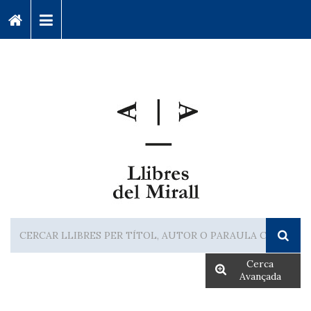
Cerca
Avançada