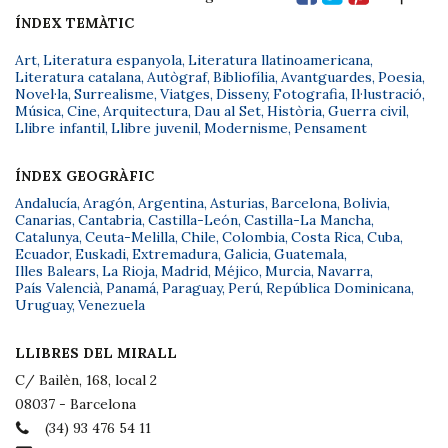
ÍNDEX TEMÀTIC
Art
,
Literatura espanyola
,
Literatura llatinoamericana
,
Literatura catalana
,
Autògraf
,
Bibliofília
,
Avantguardes
,
Poesia
,
Novel·la
,
Surrealisme
,
Viatges
,
Disseny
,
Fotografia
,
Il·lustració
,
Música
,
Cine
,
Arquitectura
,
Dau al Set
,
Història
,
Guerra civil
,
Llibre infantil
,
Llibre juvenil
,
Modernisme
,
Pensament
ÍNDEX GEOGRÀFIC
Andalucía
,
Aragón
,
Argentina
,
Asturias
,
Barcelona
,
Bolivia
,
Canarias
,
Cantabria
,
Castilla-León
,
Castilla-La Mancha
,
Catalunya
,
Ceuta-Melilla
,
Chile
,
Colombia
,
Costa Rica
,
Cuba
,
Ecuador
,
Euskadi
,
Extremadura
,
Galicia
,
Guatemala
,
Illes Balears
,
La Rioja
,
Madrid
,
Méjico
,
Murcia
,
Navarra
,
País Valencià
,
Panamá
,
Paraguay
,
Perú
,
República Dominicana
,
Uruguay
,
Venezuela
LLIBRES DEL MIRALL
C/ Bailèn, 168, local 2
08037 - Barcelona
(34) 93 476 54 11