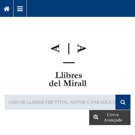
Cerca
Avançada