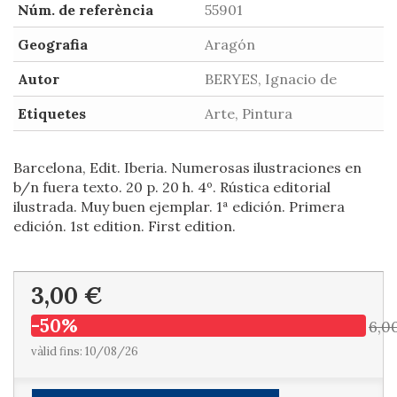
Núm. de referència
55901
Geografia
Aragón
Autor
BERYES, Ignacio de
Etiquetes
Arte, Pintura
Barcelona, Edit. Iberia. Numerosas ilustraciones en
b/n fuera texto. 20 p. 20 h. 4º. Rústica editorial
ilustrada. Muy buen ejemplar. 1ª edición. Primera
edición. 1st edition. First edition.
3,00 €
-50%
6,0
vàlid fins: 10/08/26