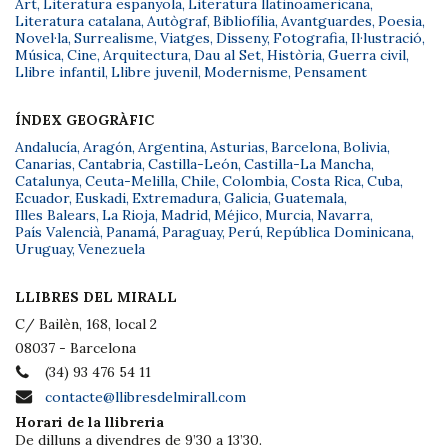
Art
,
Literatura espanyola
,
Literatura llatinoamericana
,
Literatura catalana
,
Autògraf
,
Bibliofília
,
Avantguardes
,
Poesia
,
Novel·la
,
Surrealisme
,
Viatges
,
Disseny
,
Fotografia
,
Il·lustració
,
Música
,
Cine
,
Arquitectura
,
Dau al Set
,
Història
,
Guerra civil
,
Llibre infantil
,
Llibre juvenil
,
Modernisme
,
Pensament
ÍNDEX GEOGRÀFIC
Andalucía
,
Aragón
,
Argentina
,
Asturias
,
Barcelona
,
Bolivia
,
Canarias
,
Cantabria
,
Castilla-León
,
Castilla-La Mancha
,
Catalunya
,
Ceuta-Melilla
,
Chile
,
Colombia
,
Costa Rica
,
Cuba
,
Ecuador
,
Euskadi
,
Extremadura
,
Galicia
,
Guatemala
,
Illes Balears
,
La Rioja
,
Madrid
,
Méjico
,
Murcia
,
Navarra
,
País Valencià
,
Panamá
,
Paraguay
,
Perú
,
República Dominicana
,
Uruguay
,
Venezuela
LLIBRES DEL MIRALL
C/ Bailèn, 168, local 2
08037 - Barcelona
(34) 93 476 54 11
contacte@llibresdelmirall.com
Horari de la llibreria
De dilluns a divendres de 9’30 a 13’30.