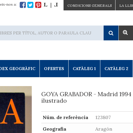
eix-nos a:
CONDICIONS GENERALS
LA LLI
DEX GEOGRÀFIC
OFERTES
CATÀLEG 1
CATÀLEG 2
GOYA GRABADOR - Madrid 1994 
ilustrado
Núm. de referència
123807
Geografia
Aragón