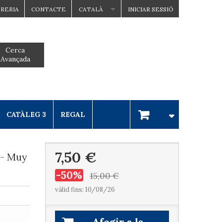
BRERIA
CONTACTE
CATALÀ
INICIAR SESSIÓ
Cerca
Avançada
CATÀLEG 3
REGAL
7,50 €
- Muy
-50%
15,00 €
vàlid fins: 10/08/26
Afegir a la