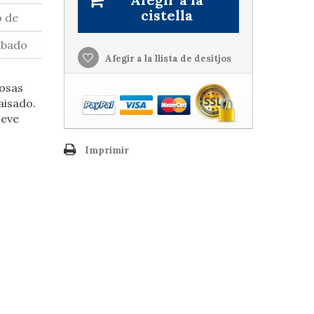
cistella
o de
abado
Afegir a la llista de desitjos
rosas
aisado.
Leve
Imprimir