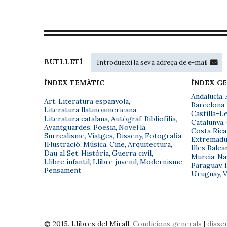
BUTLLETÍ
ÍNDEX TEMÀTIC
ÍNDEX G
Andalucía
,
Art
,
Literatura espanyola
,
Barcelona
,
Literatura llatinoamericana
,
Castilla-L
Literatura catalana
,
Autògraf
,
Bibliofília
,
Catalunya
,
Avantguardes
,
Poesia
,
Novel·la
,
Costa Rica
Surrealisme
,
Viatges
,
Disseny
,
Fotografia
,
Extremadu
Il·lustració
,
Música
,
Cine
,
Arquitectura
,
Illes Balea
Dau al Set
,
Història
,
Guerra civil
,
Murcia
,
Na
Llibre infantil
,
Llibre juvenil
,
Modernisme
,
Paraguay
,
Pensament
Uruguay
,
V
© 2015. Llibres del Mirall.
Condicions generals
|
disse