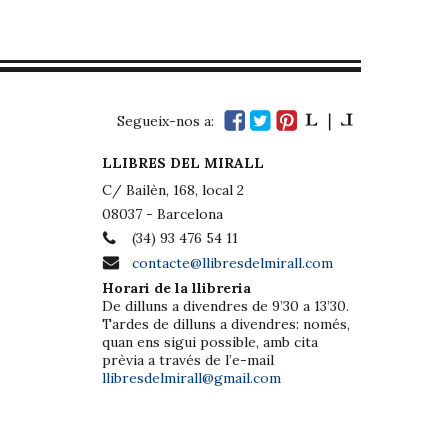
Segueix-nos a:
LLIBRES DEL MIRALL
C/ Bailèn, 168, local 2
08037 - Barcelona
(34) 93 476 54 11
contacte@llibresdelmirall.com
Horari de la llibreria
De dilluns a divendres de 9’30 a 13’30.
Tardes de dilluns a divendres: només,
quan ens sigui possible, amb cita
prèvia a través de l’e-mail
llibresdelmirall@gmail.com