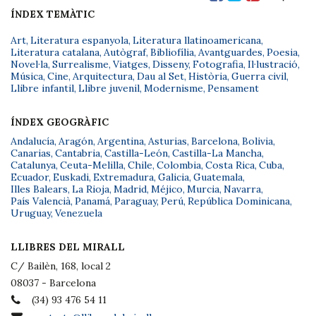
ÍNDEX TEMÀTIC
Art
,
Literatura espanyola
,
Literatura llatinoamericana
,
Literatura catalana
,
Autògraf
,
Bibliofília
,
Avantguardes
,
Poesia
,
Novel·la
,
Surrealisme
,
Viatges
,
Disseny
,
Fotografia
,
Il·lustració
,
Música
,
Cine
,
Arquitectura
,
Dau al Set
,
Història
,
Guerra civil
,
Llibre infantil
,
Llibre juvenil
,
Modernisme
,
Pensament
ÍNDEX GEOGRÀFIC
Andalucía
,
Aragón
,
Argentina
,
Asturias
,
Barcelona
,
Bolivia
,
Canarias
,
Cantabria
,
Castilla-León
,
Castilla-La Mancha
,
Catalunya
,
Ceuta-Melilla
,
Chile
,
Colombia
,
Costa Rica
,
Cuba
,
Ecuador
,
Euskadi
,
Extremadura
,
Galicia
,
Guatemala
,
Illes Balears
,
La Rioja
,
Madrid
,
Méjico
,
Murcia
,
Navarra
,
País Valencià
,
Panamá
,
Paraguay
,
Perú
,
República Dominicana
,
Uruguay
,
Venezuela
LLIBRES DEL MIRALL
C/ Bailèn, 168, local 2
08037 - Barcelona
(34) 93 476 54 11