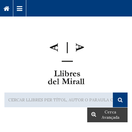
Cerca
Avançada