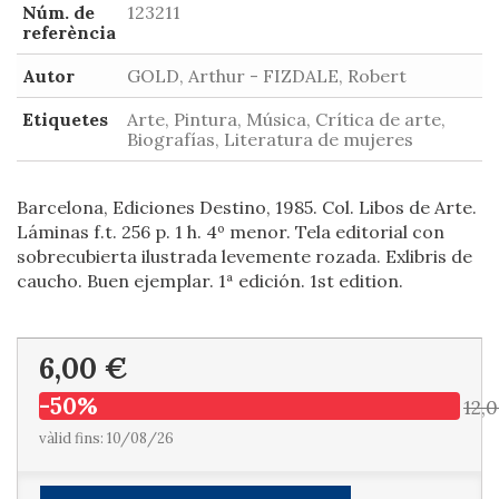
Núm. de
123211
referència
Autor
GOLD, Arthur - FIZDALE, Robert
Etiquetes
Arte, Pintura, Música, Crítica de arte,
Biografías, Literatura de mujeres
Barcelona, Ediciones Destino, 1985. Col. Libos de Arte.
Láminas f.t. 256 p. 1 h. 4º menor. Tela editorial con
sobrecubierta ilustrada levemente rozada. Exlibris de
caucho. Buen ejemplar. 1ª edición. 1st edition.
6,00 €
-50%
12,
vàlid fins: 10/08/26