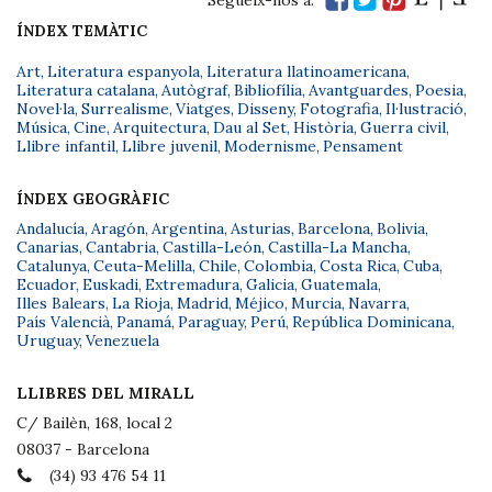
Segueix-nos a:
ÍNDEX TEMÀTIC
Art
,
Literatura espanyola
,
Literatura llatinoamericana
,
Literatura catalana
,
Autògraf
,
Bibliofília
,
Avantguardes
,
Poesia
,
Novel·la
,
Surrealisme
,
Viatges
,
Disseny
,
Fotografia
,
Il·lustració
,
Música
,
Cine
,
Arquitectura
,
Dau al Set
,
Història
,
Guerra civil
,
Llibre infantil
,
Llibre juvenil
,
Modernisme
,
Pensament
ÍNDEX GEOGRÀFIC
Andalucía
,
Aragón
,
Argentina
,
Asturias
,
Barcelona
,
Bolivia
,
Canarias
,
Cantabria
,
Castilla-León
,
Castilla-La Mancha
,
Catalunya
,
Ceuta-Melilla
,
Chile
,
Colombia
,
Costa Rica
,
Cuba
,
Ecuador
,
Euskadi
,
Extremadura
,
Galicia
,
Guatemala
,
Illes Balears
,
La Rioja
,
Madrid
,
Méjico
,
Murcia
,
Navarra
,
País Valencià
,
Panamá
,
Paraguay
,
Perú
,
República Dominicana
,
Uruguay
,
Venezuela
LLIBRES DEL MIRALL
C/ Bailèn, 168, local 2
08037 - Barcelona
(34) 93 476 54 11