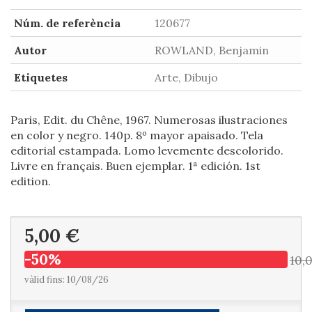
Núm. de referència
120677
Autor
ROWLAND, Benjamin
Etiquetes
Arte, Dibujo
Paris, Edit. du Chêne, 1967. Numerosas ilustraciones
en color y negro. 140p. 8º mayor apaisado. Tela
editorial estampada. Lomo levemente descolorido.
Livre en français. Buen ejemplar. 1ª edición. 1st
edition.
5,00 €
-50%
10,
vàlid fins: 10/08/26