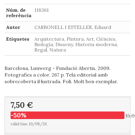
Núm. de
118361
referència
Autor
CARBONELL I ESTELLER, Eduard
Etiquetes
Arquitectura, Pintura, Art, Ciències,
Biología, Disseny, Historia moderna,
Regal, Natura
Barcelona, Lunwerg - Fundació Abertis, 2009.
Fotografies a color. 267 p. Tela editorial amb
sobrecoberta il·lustrada. Foli. Molt bon exemplar.
7,50 €
-50%
15,
vàlid fins: 10/08/26