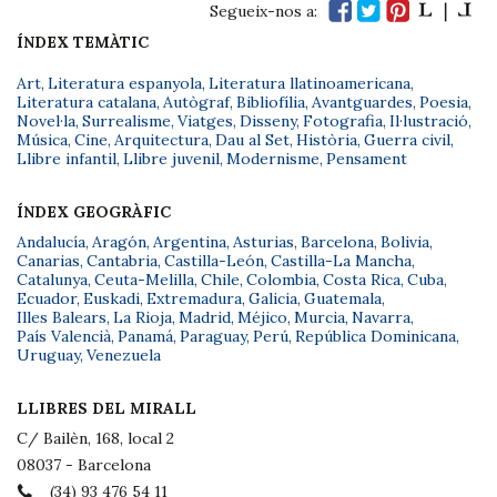
Segueix-nos a:
ÍNDEX TEMÀTIC
Art
,
Literatura espanyola
,
Literatura llatinoamericana
,
Literatura catalana
,
Autògraf
,
Bibliofília
,
Avantguardes
,
Poesia
,
Novel·la
,
Surrealisme
,
Viatges
,
Disseny
,
Fotografia
,
Il·lustració
,
Música
,
Cine
,
Arquitectura
,
Dau al Set
,
Història
,
Guerra civil
,
Llibre infantil
,
Llibre juvenil
,
Modernisme
,
Pensament
ÍNDEX GEOGRÀFIC
Andalucía
,
Aragón
,
Argentina
,
Asturias
,
Barcelona
,
Bolivia
,
Canarias
,
Cantabria
,
Castilla-León
,
Castilla-La Mancha
,
Catalunya
,
Ceuta-Melilla
,
Chile
,
Colombia
,
Costa Rica
,
Cuba
,
Ecuador
,
Euskadi
,
Extremadura
,
Galicia
,
Guatemala
,
Illes Balears
,
La Rioja
,
Madrid
,
Méjico
,
Murcia
,
Navarra
,
País Valencià
,
Panamá
,
Paraguay
,
Perú
,
República Dominicana
,
Uruguay
,
Venezuela
LLIBRES DEL MIRALL
C/ Bailèn, 168, local 2
08037 - Barcelona
(34) 93 476 54 11