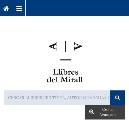
Cerca
Avançada