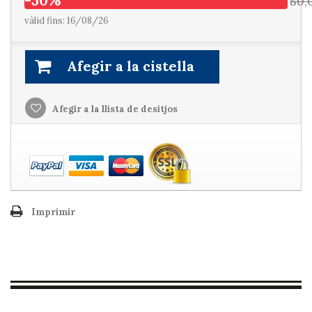
-50%
80,
vàlid fins: 16/08/26
Afegir a la cistella
Afegir a la llista de desitjos
Imprimir