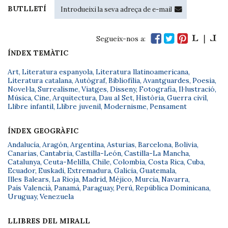
BUTLLETÍ
Segueix-nos a:
ÍNDEX TEMÀTIC
Art
,
Literatura espanyola
,
Literatura llatinoamericana
,
Literatura catalana
,
Autògraf
,
Bibliofília
,
Avantguardes
,
Poesia
,
Novel·la
,
Surrealisme
,
Viatges
,
Disseny
,
Fotografia
,
Il·lustració
,
Música
,
Cine
,
Arquitectura
,
Dau al Set
,
Història
,
Guerra civil
,
Llibre infantil
,
Llibre juvenil
,
Modernisme
,
Pensament
ÍNDEX GEOGRÀFIC
Andalucía
,
Aragón
,
Argentina
,
Asturias
,
Barcelona
,
Bolivia
,
Canarias
,
Cantabria
,
Castilla-León
,
Castilla-La Mancha
,
Catalunya
,
Ceuta-Melilla
,
Chile
,
Colombia
,
Costa Rica
,
Cuba
,
Ecuador
,
Euskadi
,
Extremadura
,
Galicia
,
Guatemala
,
Illes Balears
,
La Rioja
,
Madrid
,
Méjico
,
Murcia
,
Navarra
,
País Valencià
,
Panamá
,
Paraguay
,
Perú
,
República Dominicana
,
Uruguay
,
Venezuela
LLIBRES DEL MIRALL