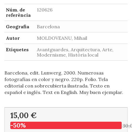
Núm. de
120626
referència
Geografia
Barcelona
Autor
MOLDOVEANU, Mihail
Etiquetes
Avantguardes, Arquitectura, Arte,
Modernisme, Història local
Barcelona, edit. Lunwerg, 2000. Numerosas
fotografías en color y negro. 220p. Folio. Tela
editorial con sobrecubierta ilustrada. Texto en
español e inglés. Text en English. Muy buen ejemplar.
15,00 €
-50%
30,