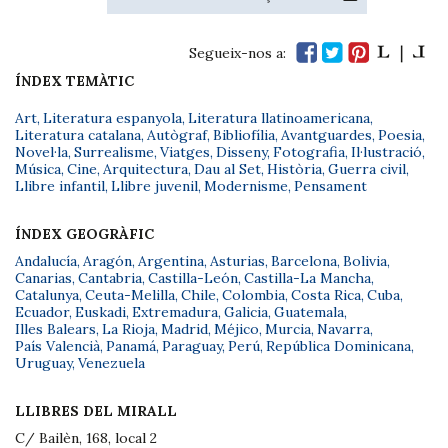
Segueix-nos a:
ÍNDEX TEMÀTIC
Art
,
Literatura espanyola
,
Literatura llatinoamericana
,
Literatura catalana
,
Autògraf
,
Bibliofília
,
Avantguardes
,
Poesia
,
Novel·la
,
Surrealisme
,
Viatges
,
Disseny
,
Fotografia
,
Il·lustració
,
Música
,
Cine
,
Arquitectura
,
Dau al Set
,
Història
,
Guerra civil
,
Llibre infantil
,
Llibre juvenil
,
Modernisme
,
Pensament
ÍNDEX GEOGRÀFIC
Andalucía
,
Aragón
,
Argentina
,
Asturias
,
Barcelona
,
Bolivia
,
Canarias
,
Cantabria
,
Castilla-León
,
Castilla-La Mancha
,
Catalunya
,
Ceuta-Melilla
,
Chile
,
Colombia
,
Costa Rica
,
Cuba
,
Ecuador
,
Euskadi
,
Extremadura
,
Galicia
,
Guatemala
,
Illes Balears
,
La Rioja
,
Madrid
,
Méjico
,
Murcia
,
Navarra
,
País Valencià
,
Panamá
,
Paraguay
,
Perú
,
República Dominicana
,
Uruguay
,
Venezuela
LLIBRES DEL MIRALL
C/ Bailèn, 168, local 2