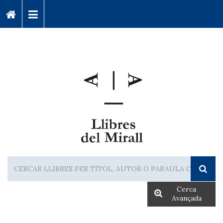
Cerca
Avançada