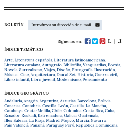
BOLETÍN
Síguenos en:
ÍNDICE TEMÁTICO
Arte
,
Literatura española
,
Literatura latinoamericana
,
Literatura catalana
,
Autógrafo
,
Bibliofilia
,
Vanguardias
,
Poesía
,
Novela
,
Surrealismo
,
Viajes
,
Diseño
,
Fotografía
,
Ilustración
,
Música
,
Cine
,
Arquitectura
,
Dau al Set
,
Historia
,
Guerra civil
,
Libro infantil
,
Libro juvenil
,
Modernismo
,
Pensamiento
ÍNDICE GEOGRÁFICO
Andalucía
,
Aragón
,
Argentina
,
Asturias
,
Barcelona
,
Bolivia
,
Canarias
,
Cantabria
,
Castilla-León
,
Castilla-La Mancha
,
Catalunya
,
Ceuta-Melilla
,
Chile
,
Colombia
,
Costa Rica
,
Cuba
,
Ecuador
,
Euskadi
,
Extremadura
,
Galicia
,
Guatemala
,
Illes Balears
,
La Rioja
,
Madrid
,
Méjico
,
Murcia
,
Navarra
,
País Valencià
,
Panamá
,
Paraguay
,
Perú
,
República Dominicana
,