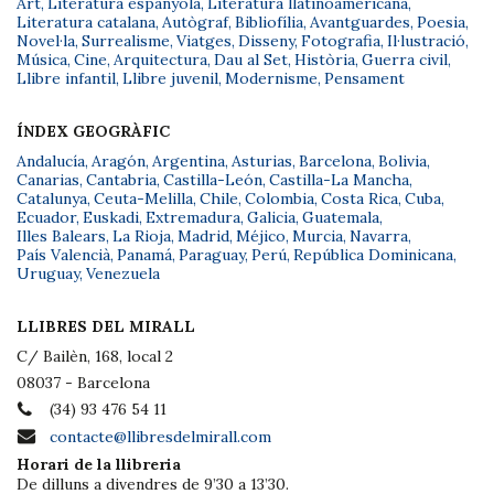
Art
,
Literatura espanyola
,
Literatura llatinoamericana
,
Literatura catalana
,
Autògraf
,
Bibliofília
,
Avantguardes
,
Poesia
,
Novel·la
,
Surrealisme
,
Viatges
,
Disseny
,
Fotografia
,
Il·lustració
,
Música
,
Cine
,
Arquitectura
,
Dau al Set
,
Història
,
Guerra civil
,
Llibre infantil
,
Llibre juvenil
,
Modernisme
,
Pensament
ÍNDEX GEOGRÀFIC
Andalucía
,
Aragón
,
Argentina
,
Asturias
,
Barcelona
,
Bolivia
,
Canarias
,
Cantabria
,
Castilla-León
,
Castilla-La Mancha
,
Catalunya
,
Ceuta-Melilla
,
Chile
,
Colombia
,
Costa Rica
,
Cuba
,
Ecuador
,
Euskadi
,
Extremadura
,
Galicia
,
Guatemala
,
Illes Balears
,
La Rioja
,
Madrid
,
Méjico
,
Murcia
,
Navarra
,
País Valencià
,
Panamá
,
Paraguay
,
Perú
,
República Dominicana
,
Uruguay
,
Venezuela
LLIBRES DEL MIRALL
C/ Bailèn, 168, local 2
08037 - Barcelona
(34) 93 476 54 11
contacte@llibresdelmirall.com
Horari de la llibreria
De dilluns a divendres de 9’30 a 13’30.