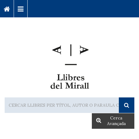
Cerca
Avançada