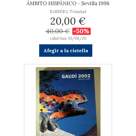
ÁMBITO HISPÁNICO - Sevilla 1998
BARRERA, Trinidad
20,00 €
40,00 €
-50%
vàlid fins: 10/08/26
Afegir a la cistella