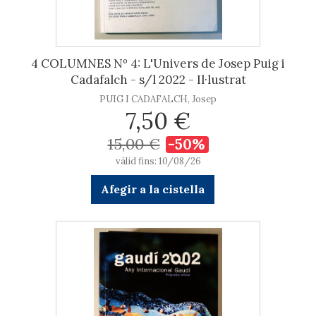
4 COLUMNES Nº 4: L'Univers de Josep Puig i
Cadafalch - s/l 2022 - Il·lustrat
PUIG I CADAFALCH, Josep
7,50 €
15,00 €
-50%
vàlid fins: 10/08/26
Afegir a la cistella