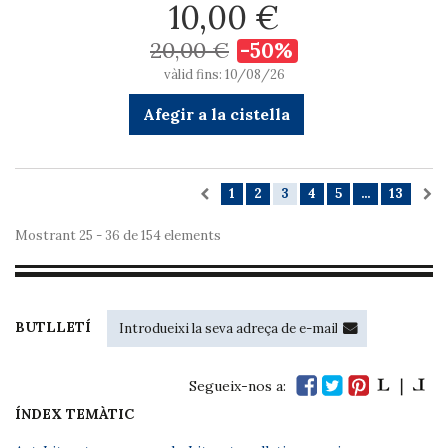
10,00 €
20,00 €
-50%
vàlid fins: 10/08/26
Afegir a la cistella
1
2
3
4
5
...
13
Mostrant 25 - 36 de 154 elements
BUTLLETÍ
Segueix-nos a:
ÍNDEX TEMÀTIC