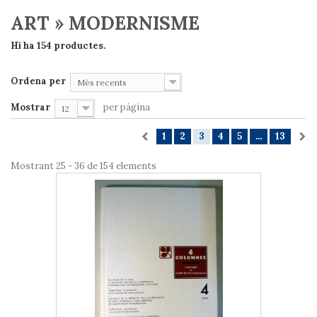
ART » MODERNISME
Hi ha 154 productes.
Ordena per
Més recents
Mostrar
per pàgina
12
1
2
3
4
5
...
13
Mostrant 25 - 36 de 154 elements