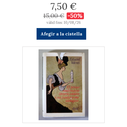
7,50 €
15,00 €
-50%
vàlid fins: 10/08/26
Afegir a la cistella