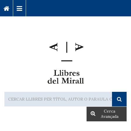
Cerca
Avançada