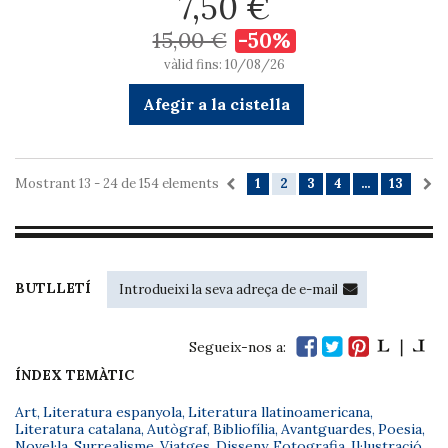
7,50 €
15,00 €
-50%
vàlid fins: 10/08/26
Afegir a la cistella
Mostrant 13 - 24 de 154 elements
1
2
3
4
...
13
BUTLLETÍ
Segueix-nos a:
ÍNDEX TEMÀTIC
Art
,
Literatura espanyola
,
Literatura llatinoamericana
,
Literatura catalana
,
Autògraf
,
Bibliofília
,
Avantguardes
,
Poesia
,
Novel·la
,
Surrealisme
,
Viatges
,
Disseny
,
Fotografia
,
Il·lustració
,