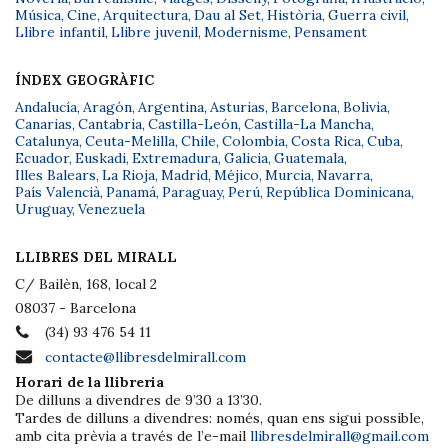
Música
,
Cine
,
Arquitectura
,
Dau al Set
,
Història
,
Guerra civil
,
Llibre infantil
,
Llibre juvenil
,
Modernisme
,
Pensament
ÍNDEX GEOGRÀFIC
Andalucía
,
Aragón
,
Argentina
,
Asturias
,
Barcelona
,
Bolivia
,
Canarias
,
Cantabria
,
Castilla-León
,
Castilla-La Mancha
,
Catalunya
,
Ceuta-Melilla
,
Chile
,
Colombia
,
Costa Rica
,
Cuba
,
Ecuador
,
Euskadi
,
Extremadura
,
Galicia
,
Guatemala
,
Illes Balears
,
La Rioja
,
Madrid
,
Méjico
,
Murcia
,
Navarra
,
País Valencià
,
Panamá
,
Paraguay
,
Perú
,
República Dominicana
,
Uruguay
,
Venezuela
LLIBRES DEL MIRALL
C/ Bailèn, 168, local 2
08037 - Barcelona
(34) 93 476 54 11
contacte@llibresdelmirall.com
Horari de la llibreria
De dilluns a divendres de 9’30 a 13’30.
Tardes de dilluns a divendres: només, quan ens sigui possible,
amb cita prèvia a través de l’e-mail
llibresdelmirall@gmail.com