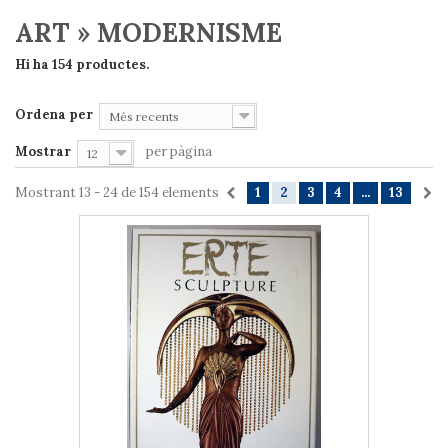
ART » MODERNISME
Hi ha 154 productes.
Ordena per
Més recents
Mostrar
per pàgina
12
Mostrant 13 - 24 de 154 elements
1
2
3
4
...
13