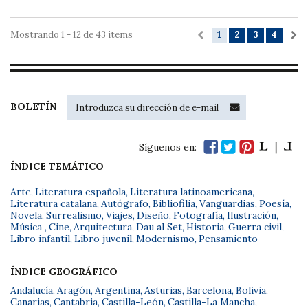
Mostrando 1 - 12 de 43 items
1
2
3
4
BOLETÍN
Síguenos en:
ÍNDICE TEMÁTICO
Arte
,
Literatura española
,
Literatura latinoamericana
,
Literatura catalana
,
Autógrafo
,
Bibliofilia
,
Vanguardias
,
Poesía
,
Novela
,
Surrealismo
,
Viajes
,
Diseño
,
Fotografía
,
Ilustración
,
Música
,
Cine
,
Arquitectura
,
Dau al Set
,
Historia
,
Guerra civil
,
Libro infantil
,
Libro juvenil
,
Modernismo
,
Pensamiento
ÍNDICE GEOGRÁFICO
Andalucía
,
Aragón
,
Argentina
,
Asturias
,
Barcelona
,
Bolivia
,
Canarias
,
Cantabria
,
Castilla-León
,
Castilla-La Mancha
,