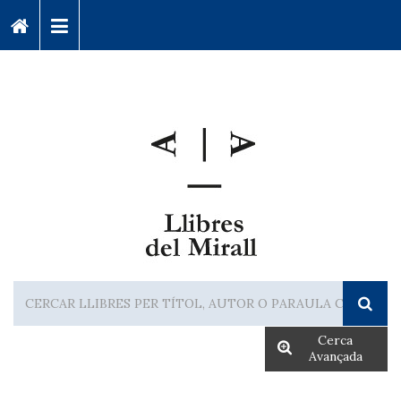
Cerca
Avançada