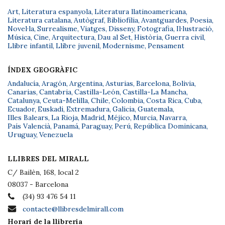
Art
,
Literatura espanyola
,
Literatura llatinoamericana
,
Literatura catalana
,
Autògraf
,
Bibliofília
,
Avantguardes
,
Poesia
,
Novel·la
,
Surrealisme
,
Viatges
,
Disseny
,
Fotografia
,
Il·lustració
,
Música
,
Cine
,
Arquitectura
,
Dau al Set
,
Història
,
Guerra civil
,
Llibre infantil
,
Llibre juvenil
,
Modernisme
,
Pensament
ÍNDEX GEOGRÀFIC
Andalucía
,
Aragón
,
Argentina
,
Asturias
,
Barcelona
,
Bolivia
,
Canarias
,
Cantabria
,
Castilla-León
,
Castilla-La Mancha
,
Catalunya
,
Ceuta-Melilla
,
Chile
,
Colombia
,
Costa Rica
,
Cuba
,
Ecuador
,
Euskadi
,
Extremadura
,
Galicia
,
Guatemala
,
Illes Balears
,
La Rioja
,
Madrid
,
Méjico
,
Murcia
,
Navarra
,
País Valencià
,
Panamá
,
Paraguay
,
Perú
,
República Dominicana
,
Uruguay
,
Venezuela
LLIBRES DEL MIRALL
C/ Bailèn, 168, local 2
08037 - Barcelona
(34) 93 476 54 11
contacte@llibresdelmirall.com
Horari de la llibreria