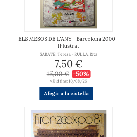
ELS MESOS DE L'ANY - Barcelona 2000 -
Il·lustrat
SABATÉ, Teresa - RULLA, Rita
7,50 €
15,00 €
-50%
vàlid fins: 10/08/26
Afegir a la cistella