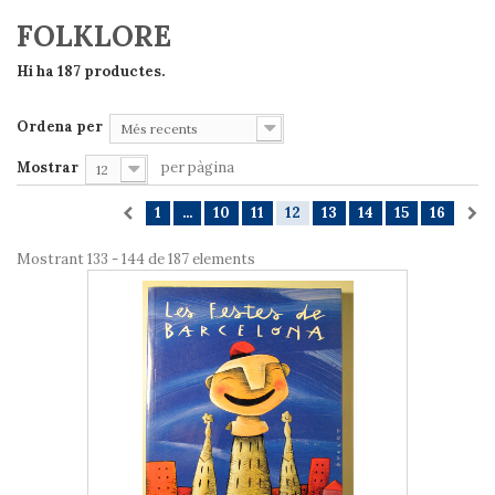
FOLKLORE
Hi ha 187 productes.
Ordena per
Més recents
Mostrar
per pàgina
12
1
...
10
11
12
13
14
15
16
Mostrant 133 - 144 de 187 elements