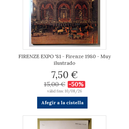
FIRENZE EXPO '81 - Firenze 1980 - Muy
ilustrado
7,50 €
15,00 €
-50%
vàlid fins: 10/08/26
Afegir a la cistella