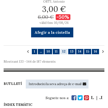
ORTÍ, Antonio
3,00 €
6,00 €
-50%
vàlid fins: 10/08/26
Afegir a la cistella
1
...
10
11
12
13
14
15
16
Mostrant 133 - 144 de 187 elements
BUTLLETÍ
Segueix-nos a:
ÍNDEX TEMÀTIC