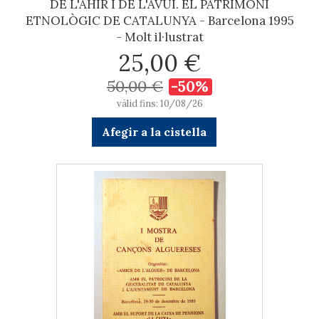
DE L'AHIR I DE L'AVUI. EL PATRIMONI
ETNOLÒGIC DE CATALUNYA - Barcelona 1995
- Molt il·lustrat
25,00 €
50,00 €
-50%
vàlid fins: 10/08/26
Afegir a la cistella