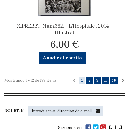
XIPRERET. Núm.382. - L'Hospitalet 2014 -
Il·lustrat
6,00 €
Añadir al carrito
Mostrando 1 - 12 de 188 items
1
2
3
...
16
BOLETÍN
Síguenos en: