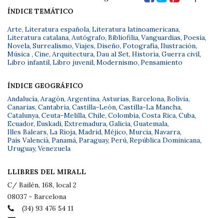
ÍNDICE TEMÁTICO
Arte
,
Literatura española
,
Literatura latinoamericana
,
Literatura catalana
,
Autógrafo
,
Bibliofilia
,
Vanguardias
,
Poesía
,
Novela
,
Surrealismo
,
Viajes
,
Diseño
,
Fotografía
,
Ilustración
,
Música
,
Cine
,
Arquitectura
,
Dau al Set
,
Historia
,
Guerra civil
,
Libro infantil
,
Libro juvenil
,
Modernismo
,
Pensamiento
ÍNDICE GEOGRÁFICO
Andalucía
,
Aragón
,
Argentina
,
Asturias
,
Barcelona
,
Bolivia
,
Canarias
,
Cantabria
,
Castilla-León
,
Castilla-La Mancha
,
Catalunya
,
Ceuta-Melilla
,
Chile
,
Colombia
,
Costa Rica
,
Cuba
,
Ecuador
,
Euskadi
,
Extremadura
,
Galicia
,
Guatemala
,
Illes Balears
,
La Rioja
,
Madrid
,
Méjico
,
Murcia
,
Navarra
,
País Valencià
,
Panamá
,
Paraguay
,
Perú
,
República Dominicana
,
Uruguay
,
Venezuela
LLIBRES DEL MIRALL
C/ Bailèn, 168, local 2
08037 - Barcelona
(34) 93 476 54 11