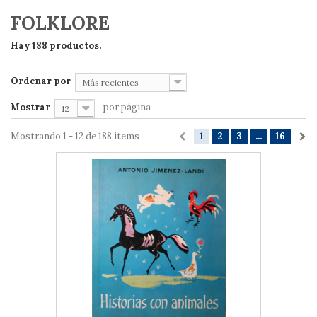
FOLKLORE
Hay 188 productos.
Ordenar por
Más recientes
Mostrar
por página
12
Mostrando 1 - 12 de 188 items
1
2
3
...
16