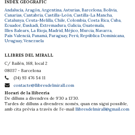
ÍNDEX GEOGRÀFIC
Andalucía
,
Aragón
,
Argentina
,
Asturias
,
Barcelona
,
Bolivia
,
Canarias
,
Cantabria
,
Castilla-León
,
Castilla-La Mancha
,
Catalunya
,
Ceuta-Melilla
,
Chile
,
Colombia
,
Costa Rica
,
Cuba
,
Ecuador
,
Euskadi
,
Extremadura
,
Galicia
,
Guatemala
,
Illes Balears
,
La Rioja
,
Madrid
,
Méjico
,
Murcia
,
Navarra
,
País Valencià
,
Panamá
,
Paraguay
,
Perú
,
República Dominicana
,
Uruguay
,
Venezuela
LLIBRES DEL MIRALL
C/ Bailèn, 168, local 2
08037 - Barcelona
(34) 93 476 54 11
contacte@llibresdelmirall.com
Horari de la llibreria
De dilluns a divendres de 9’30 a 13’30.
Tardes de dilluns a divendres: només, quan ens sigui possible,
amb cita prèvia a través de l’e-mail
llibresdelmirall@gmail.com