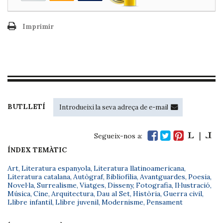
Imprimir
BUTLLETÍ
Segueix-nos a:
ÍNDEX TEMÀTIC
Art
,
Literatura espanyola
,
Literatura llatinoamericana
,
Literatura catalana
,
Autògraf
,
Bibliofília
,
Avantguardes
,
Poesia
,
Novel·la
,
Surrealisme
,
Viatges
,
Disseny
,
Fotografia
,
Il·lustració
,
Música
,
Cine
,
Arquitectura
,
Dau al Set
,
Història
,
Guerra civil
,
Llibre infantil
,
Llibre juvenil
,
Modernisme
,
Pensament