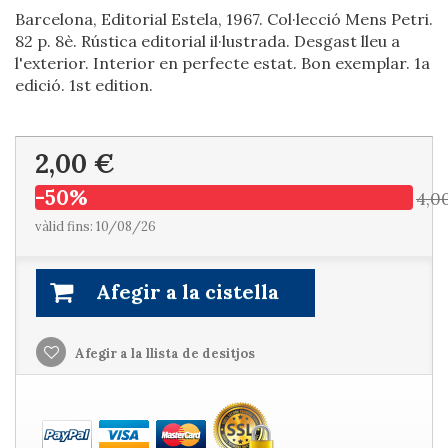
Barcelona, Editorial Estela, 1967. Col·lecció Mens Petri.
82 p. 8è. Rústica editorial il·lustrada. Desgast lleu a
l'exterior. Interior en perfecte estat. Bon exemplar. 1a
edició. 1st edition.
2,00 €
-50%
4,0
vàlid fins: 10/08/26
Afegir a la cistella
Afegir a la llista de desitjos