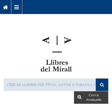
Cerca
Avançada