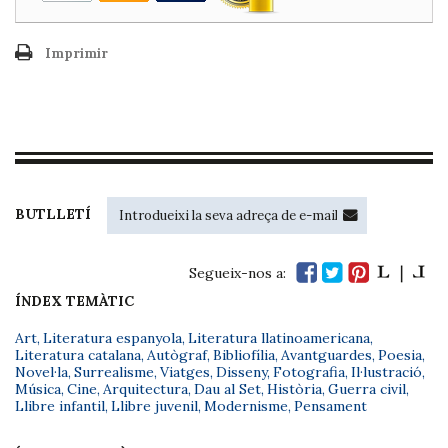
Imprimir
BUTLLETÍ
Segueix-nos a:
ÍNDEX TEMÀTIC
Art
,
Literatura espanyola
,
Literatura llatinoamericana
,
Literatura catalana
,
Autògraf
,
Bibliofília
,
Avantguardes
,
Poesia
,
Novel·la
,
Surrealisme
,
Viatges
,
Disseny
,
Fotografia
,
Il·lustració
,
Música
,
Cine
,
Arquitectura
,
Dau al Set
,
Història
,
Guerra civil
,
Llibre infantil
,
Llibre juvenil
,
Modernisme
,
Pensament