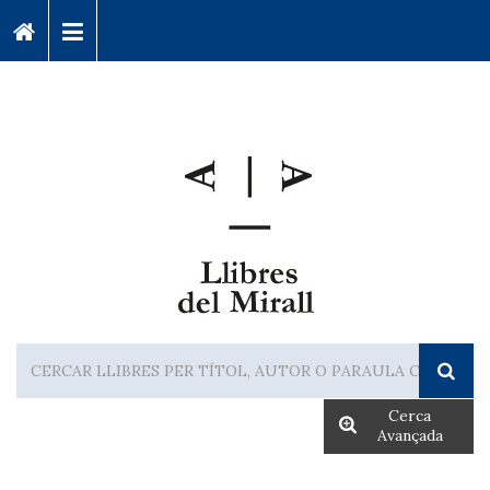
Cerca
Avançada