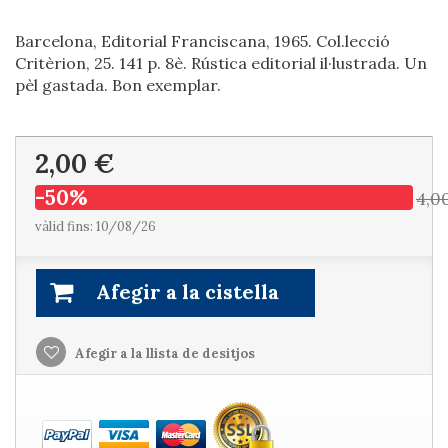
Barcelona, Editorial Franciscana, 1965. Col.lecció
Critèrion, 25. 141 p. 8è. Rústica editorial il·lustrada. Un
pèl gastada. Bon exemplar.
2,00 €
-50%
4,0
vàlid fins: 10/08/26
Afegir a la cistella
Afegir a la llista de desitjos