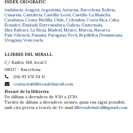
ÍNDEX GEOGRÀFIC
Andalucía
,
Aragón
,
Argentina
,
Asturias
,
Barcelona
,
Bolivia
,
Canarias
,
Cantabria
,
Castilla-León
,
Castilla-La Mancha
,
Catalunya
,
Ceuta-Melilla
,
Chile
,
Colombia
,
Costa Rica
,
Cuba
,
Ecuador
,
Euskadi
,
Extremadura
,
Galicia
,
Guatemala
,
Illes Balears
,
La Rioja
,
Madrid
,
Méjico
,
Murcia
,
Navarra
,
País Valencià
,
Panamá
,
Paraguay
,
Perú
,
República Dominicana
,
Uruguay
,
Venezuela
LLIBRES DEL MIRALL
C/ Bailèn, 168, local 2
08037 - Barcelona
(34) 93 476 54 11
contacte@llibresdelmirall.com
Horari de la llibreria
De dilluns a divendres de 9’30 a 13’30.
Tardes de dilluns a divendres: només, quan ens sigui possible,
amb cita prèvia a través de l’e-mail
llibresdelmirall@gmail.com