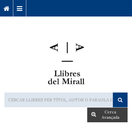
Cerca
Avançada