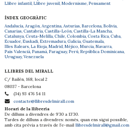
Llibre infantil
,
Llibre juvenil
,
Modernisme
,
Pensament
ÍNDEX GEOGRÀFIC
Andalucía
,
Aragón
,
Argentina
,
Asturias
,
Barcelona
,
Bolivia
,
Canarias
,
Cantabria
,
Castilla-León
,
Castilla-La Mancha
,
Catalunya
,
Ceuta-Melilla
,
Chile
,
Colombia
,
Costa Rica
,
Cuba
,
Ecuador
,
Euskadi
,
Extremadura
,
Galicia
,
Guatemala
,
Illes Balears
,
La Rioja
,
Madrid
,
Méjico
,
Murcia
,
Navarra
,
País Valencià
,
Panamá
,
Paraguay
,
Perú
,
República Dominicana
,
Uruguay
,
Venezuela
LLIBRES DEL MIRALL
C/ Bailèn, 168, local 2
08037 - Barcelona
(34) 93 476 54 11
contacte@llibresdelmirall.com
Horari de la llibreria
De dilluns a divendres de 9’30 a 13’30.
Tardes de dilluns a divendres: només, quan ens sigui possible,
amb cita prèvia a través de l’e-mail
llibresdelmirall@gmail.com