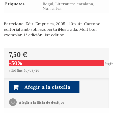
Etiquetes
Regal, Literautra catalana,
Narraitva
Barcelona, Edit. Empuries, 2005. 110p. 4t. Cartoné
editorial amb sobrecoberta il·lustrada. Molt bon
exemplar. 1ª edición. 1st edition.
7,50 €
-50%
15,
vàlid fins: 10/08/26
Afegir a la cistella
Afegir a la llista de desitjos