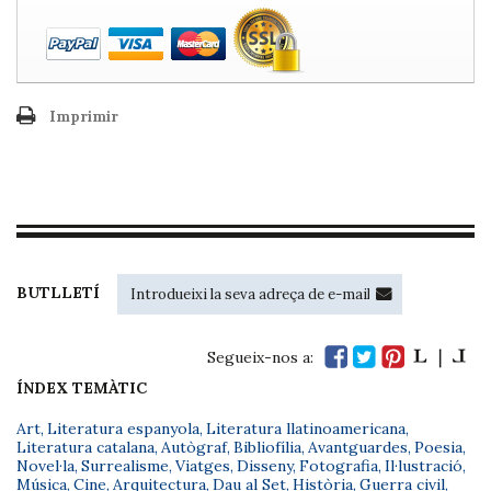
Imprimir
BUTLLETÍ
Segueix-nos a:
ÍNDEX TEMÀTIC
Art
,
Literatura espanyola
,
Literatura llatinoamericana
,
Literatura catalana
,
Autògraf
,
Bibliofília
,
Avantguardes
,
Poesia
,
Novel·la
,
Surrealisme
,
Viatges
,
Disseny
,
Fotografia
,
Il·lustració
,
Música
,
Cine
,
Arquitectura
,
Dau al Set
,
Història
,
Guerra civil
,