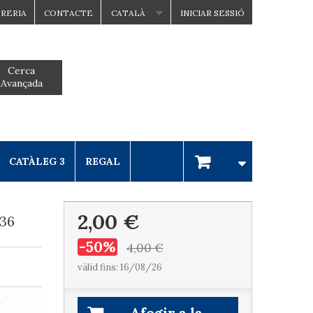
BRERIA
CONTACTE
CATALÀ
INICIAR SESSIÓ
Cerca
Avançada
CATÀLEG 3
REGAL
2,00 €
936
-50%
4,00 €
vàlid fins: 16/08/26
.
Afegir a la