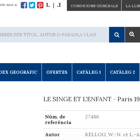
eix-nos a:
CONDICIONS GENERALS
LA LLI
DEX GEOGRÀFIC
OFERTES
CATÀLEG 1
CATÀLEG 2
LE SINGE ET L'ENFANT - Paris 1
Núm. de
27486
referència
Autor
KELLOG, W.-N. et L.-A