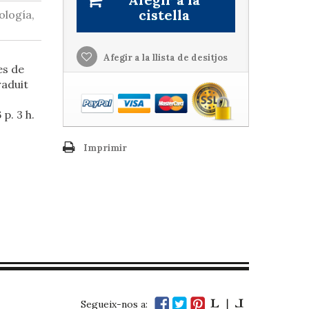
cistella
ología,
Afegir a la llista de desitjos
es de
raduit
p. 3 h.
Imprimir
Segueix-nos a: