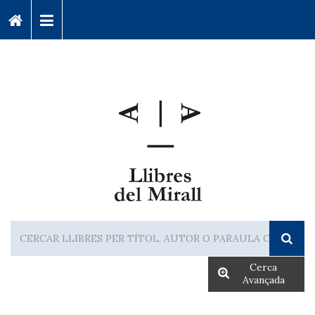
Cerca
Avançada