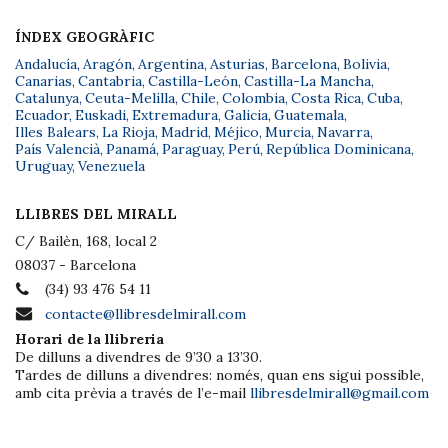
ÍNDEX GEOGRÀFIC
Andalucía
,
Aragón
,
Argentina
,
Asturias
,
Barcelona
,
Bolivia
,
Canarias
,
Cantabria
,
Castilla-León
,
Castilla-La Mancha
,
Catalunya
,
Ceuta-Melilla
,
Chile
,
Colombia
,
Costa Rica
,
Cuba
,
Ecuador
,
Euskadi
,
Extremadura
,
Galicia
,
Guatemala
,
Illes Balears
,
La Rioja
,
Madrid
,
Méjico
,
Murcia
,
Navarra
,
País Valencià
,
Panamá
,
Paraguay
,
Perú
,
República Dominicana
,
Uruguay
,
Venezuela
LLIBRES DEL MIRALL
C/ Bailèn, 168, local 2
08037 - Barcelona
(34) 93 476 54 11
contacte@llibresdelmirall.com
Horari de la llibreria
De dilluns a divendres de 9’30 a 13’30.
Tardes de dilluns a divendres: només, quan ens sigui possible,
amb cita prèvia a través de l’e-mail
llibresdelmirall@gmail.com