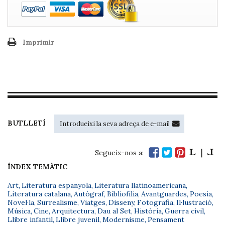
Imprimir
BUTLLETÍ
Segueix-nos a:
ÍNDEX TEMÀTIC
Art
,
Literatura espanyola
,
Literatura llatinoamericana
,
Literatura catalana
,
Autògraf
,
Bibliofília
,
Avantguardes
,
Poesia
,
Novel·la
,
Surrealisme
,
Viatges
,
Disseny
,
Fotografia
,
Il·lustració
,
Música
,
Cine
,
Arquitectura
,
Dau al Set
,
Història
,
Guerra civil
,
Llibre infantil
,
Llibre juvenil
,
Modernisme
,
Pensament