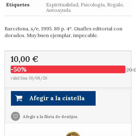
Etiquetes
Espiritualidad, Psicología, Regalo,
Autoayuda
Barcelona, s/e, 1995. 89 p. 4º. Guaflex editorial con
dorados. Muy buen ejemplar, impecable.
10,00 €
-50%
20,
vàlid fins: 10/08/26
Afegir a la cistella
Afegir a la llista de desitjos