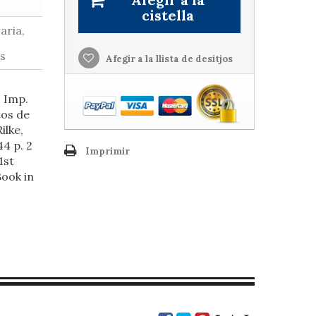
cistella
aria,
ls
Afegir a la llista de desitjos
 Imp.
tos de
ilke,
4 p. 2
Imprimir
1st
Book in