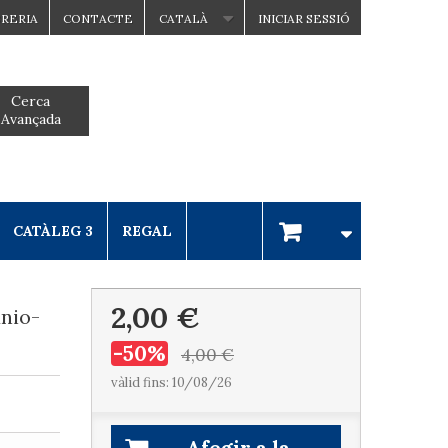
BRERIA
CONTACTE
CATALÀ
INICIAR SESSIÓ
Cerca
Avançada
CATÀLEG 3
REGAL
2,00 €
nio-
-50%
4,00 €
vàlid fins: 10/08/26
Afegir a la