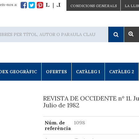
eix-nos a:
CONDICIONS GENERALS
LA LLI
DEX GEOGRÀFIC
OFERTES
CATÀLEG 1
CATÀLEG 2
REVISTA DE OCCIDENTE nº 11. Ju
Julio de 1982
Núm. de
1098
referència