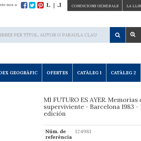
eix-nos a:
CONDICIONS GENERALS
LA LLI
DEX GEOGRÀFIC
OFERTES
CATÀLEG 1
CATÀLEG 2
MI FUTURO ES AYER. Memorias 
superviviente - Barcelona 1983 - 
edición
Núm. de
124981
referència