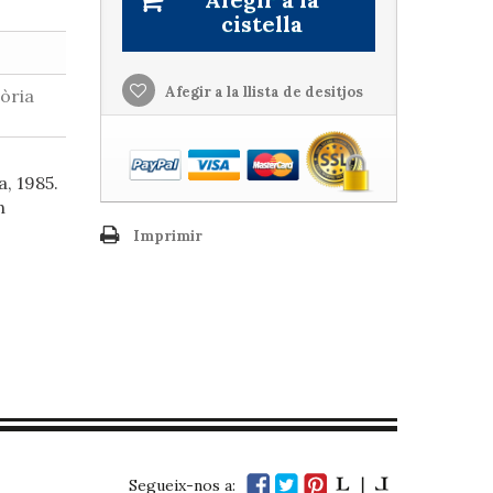
cistella
Afegir a la llista de desitjos
tòria
a, 1985.
n
Imprimir
Segueix-nos a: