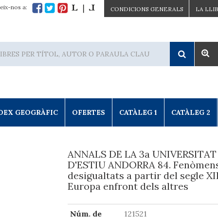
eix-nos a:
CONDICIONS GENERALS
LA LLI
DEX GEOGRÀFIC
OFERTES
CATÀLEG 1
CATÀLEG 2
ANNALS DE LA 3a UNIVERSITAT
D'ESTIU ANDORRA 84. Fenòmens
desigualtats a partir del segle XII
Europa enfront dels altres
Núm. de
121521