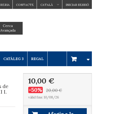
BRERIA
CONTACTE
CATALÀ
INICIAR SESSIÓ
Cerca
Avançada
CATÀLEG 3
REGAL
10,00 €
 de
-50%
20,00 €
I I.
vàlid fins: 10/08/26
Afegir a la