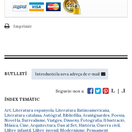
Imprimir
BUTLLETÍ
Segueix-nos a:
ÍNDEX TEMÀTIC
Art
,
Literatura espanyola
,
Literatura llatinoamericana
,
Literatura catalana
,
Autògraf
,
Bibliofília
,
Avantguardes
,
Poesia
,
Novel·la
,
Surrealisme
,
Viatges
,
Disseny
,
Fotografia
,
Il·lustració
,
Música
,
Cine
,
Arquitectura
,
Dau al Set
,
Història
,
Guerra civil
,
Llibre infantil
,
Llibre juvenil
,
Modernisme
,
Pensament