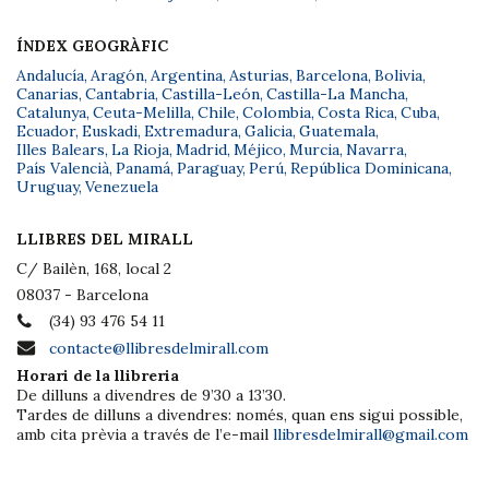
ÍNDEX GEOGRÀFIC
Andalucía
,
Aragón
,
Argentina
,
Asturias
,
Barcelona
,
Bolivia
,
Canarias
,
Cantabria
,
Castilla-León
,
Castilla-La Mancha
,
Catalunya
,
Ceuta-Melilla
,
Chile
,
Colombia
,
Costa Rica
,
Cuba
,
Ecuador
,
Euskadi
,
Extremadura
,
Galicia
,
Guatemala
,
Illes Balears
,
La Rioja
,
Madrid
,
Méjico
,
Murcia
,
Navarra
,
País Valencià
,
Panamá
,
Paraguay
,
Perú
,
República Dominicana
,
Uruguay
,
Venezuela
LLIBRES DEL MIRALL
C/ Bailèn, 168, local 2
08037 - Barcelona
(34) 93 476 54 11
contacte@llibresdelmirall.com
Horari de la llibreria
De dilluns a divendres de 9’30 a 13’30.
Tardes de dilluns a divendres: només, quan ens sigui possible,
amb cita prèvia a través de l’e-mail
llibresdelmirall@gmail.com