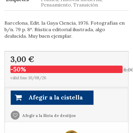
Pensamiento, Transición
Barcelona, Edit. la Gaya Ciencia, 1976. Fotografías en
b/n. 79 p. 8º. Rústica editorial ilustrada, algo
deslucida. Muy buen ejemplar.
3,00 €
-50%
6,0
vàlid fins: 10/08/26
Afegir a la cistella
Afegir a la llista de desitjos