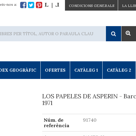
eix-nos a:
CONDICIONS GENERALS
LA LLI
DEX GEOGRÀFIC
OFERTES
CATÀLEG 1
CATÀLEG 2
LOS PAPELES DE ASPERIN - Bar
1971
Núm. de
91740
referència