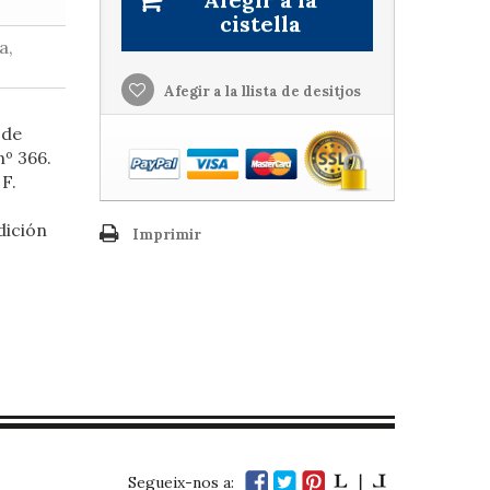
cistella
a,
Afegir a la llista de desitjos
 de
nº 366.
F.
dición
Imprimir
Segueix-nos a: