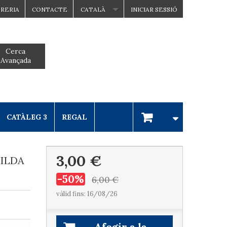
BRERIA
CONTACTE
CATALÀ
INICIAR SESSIÓ
Cerca
Avançada
CATÀLEG 3
REGAL
3,00 €
HILDA
-50%
6,00 €
vàlid fins: 16/08/26
Afegir a la