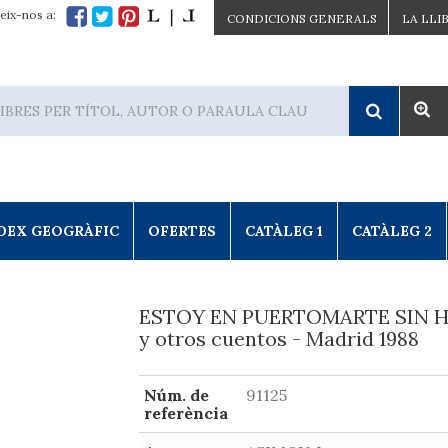
eix-nos a:
CONDICIONS GENERALS
LA LLI
DEX GEOGRÀFIC
OFERTES
CATÀLEG 1
CATÀLEG 2
ESTOY EN PUERTOMARTE SIN 
y otros cuentos - Madrid 1988
Núm. de
91125
referència