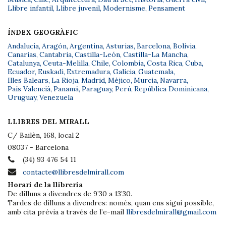
Llibre infantil
,
Llibre juvenil
,
Modernisme
,
Pensament
ÍNDEX GEOGRÀFIC
Andalucía
,
Aragón
,
Argentina
,
Asturias
,
Barcelona
,
Bolivia
,
Canarias
,
Cantabria
,
Castilla-León
,
Castilla-La Mancha
,
Catalunya
,
Ceuta-Melilla
,
Chile
,
Colombia
,
Costa Rica
,
Cuba
,
Ecuador
,
Euskadi
,
Extremadura
,
Galicia
,
Guatemala
,
Illes Balears
,
La Rioja
,
Madrid
,
Méjico
,
Murcia
,
Navarra
,
País Valencià
,
Panamá
,
Paraguay
,
Perú
,
República Dominicana
,
Uruguay
,
Venezuela
LLIBRES DEL MIRALL
C/ Bailèn, 168, local 2
08037 - Barcelona
(34) 93 476 54 11
contacte@llibresdelmirall.com
Horari de la llibreria
De dilluns a divendres de 9’30 a 13’30.
Tardes de dilluns a divendres: només, quan ens sigui possible,
amb cita prèvia a través de l’e-mail
llibresdelmirall@gmail.com