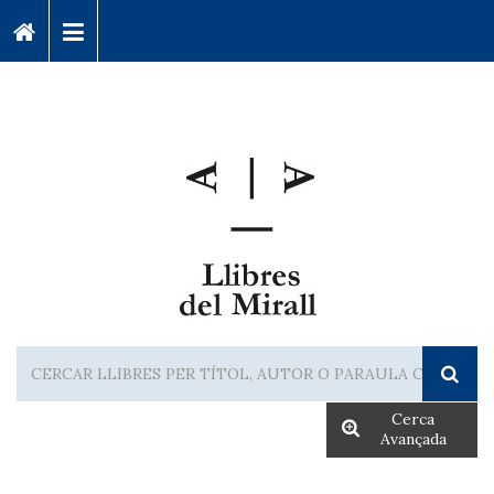
Cerca
Avançada