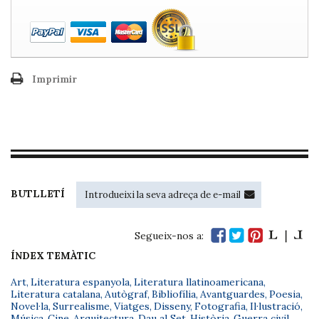
Imprimir
BUTLLETÍ
Segueix-nos a:
ÍNDEX TEMÀTIC
Art
,
Literatura espanyola
,
Literatura llatinoamericana
,
Literatura catalana
,
Autògraf
,
Bibliofília
,
Avantguardes
,
Poesia
,
Novel·la
,
Surrealisme
,
Viatges
,
Disseny
,
Fotografia
,
Il·lustració
,
Música
,
Cine
,
Arquitectura
,
Dau al Set
,
Història
,
Guerra civil
,