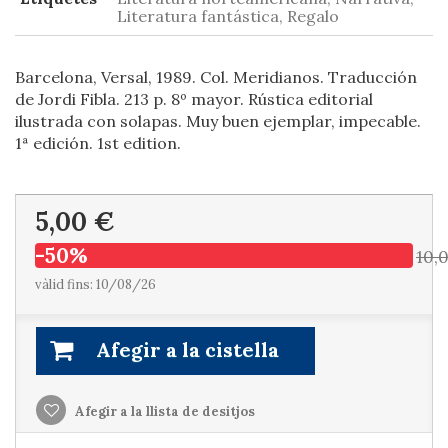
Literatura fantástica, Regalo
Barcelona, Versal, 1989. Col. Meridianos. Traducción
de Jordi Fibla. 213 p. 8º mayor. Rústica editorial
ilustrada con solapas. Muy buen ejemplar, impecable.
1ª edición. 1st edition.
5,00 €
-50%
10,
vàlid fins: 10/08/26
Afegir a la cistella
Afegir a la llista de desitjos