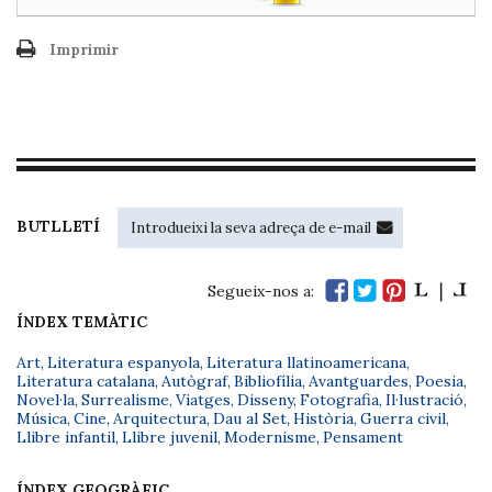
Imprimir
BUTLLETÍ
Segueix-nos a:
ÍNDEX TEMÀTIC
Art
,
Literatura espanyola
,
Literatura llatinoamericana
,
Literatura catalana
,
Autògraf
,
Bibliofília
,
Avantguardes
,
Poesia
,
Novel·la
,
Surrealisme
,
Viatges
,
Disseny
,
Fotografia
,
Il·lustració
,
Música
,
Cine
,
Arquitectura
,
Dau al Set
,
Història
,
Guerra civil
,
Llibre infantil
,
Llibre juvenil
,
Modernisme
,
Pensament
ÍNDEX GEOGRÀFIC