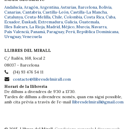
Andalucía
,
Aragón
,
Argentina
,
Asturias
,
Barcelona
,
Bolivia
,
Canarias
,
Cantabria
,
Castilla-León
,
Castilla-La Mancha
,
Catalunya
,
Ceuta-Melilla
,
Chile
,
Colombia
,
Costa Rica
,
Cuba
,
Ecuador
,
Euskadi
,
Extremadura
,
Galicia
,
Guatemala
,
Illes Balears
,
La Rioja
,
Madrid
,
Méjico
,
Murcia
,
Navarra
,
País Valencià
,
Panamá
,
Paraguay
,
Perú
,
República Dominicana
,
Uruguay
,
Venezuela
LLIBRES DEL MIRALL
C/ Bailèn, 168, local 2
08037 - Barcelona
(34) 93 476 54 11
contacte@llibresdelmirall.com
Horari de la llibreria
De dilluns a divendres de 9’30 a 13’30.
Tardes de dilluns a divendres: només, quan ens sigui possible,
amb cita prèvia a través de l’e-mail
llibresdelmirall@gmail.com