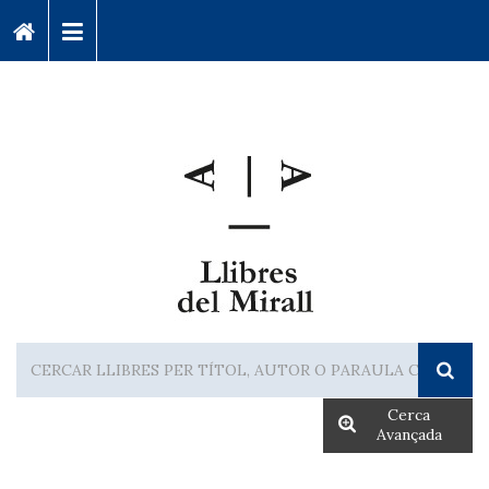
Cerca
Avançada