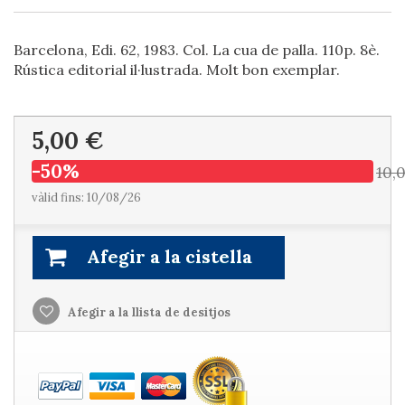
Barcelona, Edi. 62, 1983. Col. La cua de palla. 110p. 8è.
Rústica editorial il·lustrada. Molt bon exemplar.
5,00 €
-50%
10,
vàlid fins: 10/08/26
Afegir a la cistella
Afegir a la llista de desitjos