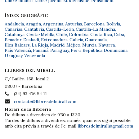
Llibre infantil
,
Llibre juvenil
,
Modernisme
,
Pensament
ÍNDEX GEOGRÀFIC
Andalucía
,
Aragón
,
Argentina
,
Asturias
,
Barcelona
,
Bolivia
,
Canarias
,
Cantabria
,
Castilla-León
,
Castilla-La Mancha
,
Catalunya
,
Ceuta-Melilla
,
Chile
,
Colombia
,
Costa Rica
,
Cuba
,
Ecuador
,
Euskadi
,
Extremadura
,
Galicia
,
Guatemala
,
Illes Balears
,
La Rioja
,
Madrid
,
Méjico
,
Murcia
,
Navarra
,
País Valencià
,
Panamá
,
Paraguay
,
Perú
,
República Dominicana
,
Uruguay
,
Venezuela
LLIBRES DEL MIRALL
C/ Bailèn, 168, local 2
08037 - Barcelona
(34) 93 476 54 11
contacte@llibresdelmirall.com
Horari de la llibreria
De dilluns a divendres de 9’30 a 13’30.
Tardes de dilluns a divendres: només, quan ens sigui possible,
amb cita prèvia a través de l’e-mail
llibresdelmirall@gmail.com