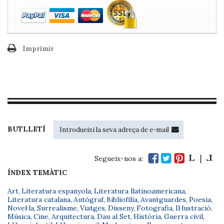
Imprimir
BUTLLETÍ
Segueix-nos a:
ÍNDEX TEMÀTIC
Art
,
Literatura espanyola
,
Literatura llatinoamericana
,
Literatura catalana
,
Autògraf
,
Bibliofília
,
Avantguardes
,
Poesia
,
Novel·la
,
Surrealisme
,
Viatges
,
Disseny
,
Fotografia
,
Il·lustració
,
Música
,
Cine
,
Arquitectura
,
Dau al Set
,
Història
,
Guerra civil
,