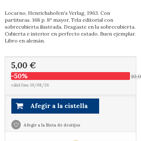
Locarno, Henrichshofen's Verlag, 1963. Con
partituras. 168 p. 8º mayor. Tela editorial con
sobrecubierta ilustrada. Desgaste en la sobrecubierta.
Cubierta e interior en perfecto estado. Buen ejemplar.
Libro en alemán.
5,00 €
-50%
10,
vàlid fins: 10/08/26
Afegir a la cistella
Afegir a la llista de desitjos