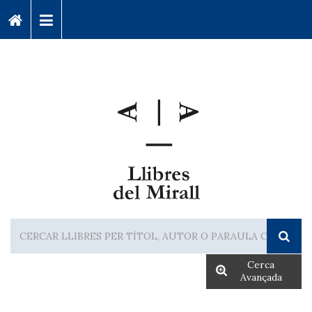
Cerca
Avançada