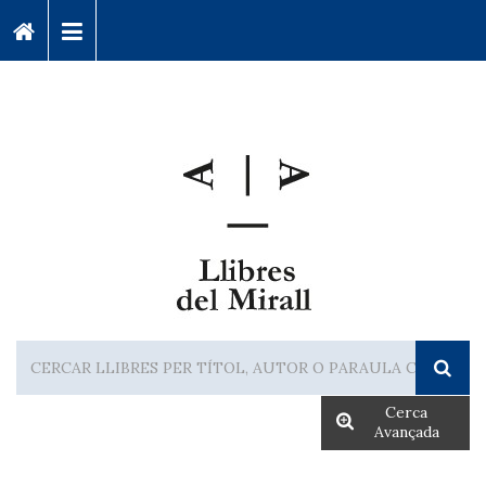
Cerca
Avançada