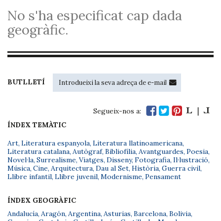
No s'ha especificat cap dada
geogràfic.
BUTLLETÍ
Segueix-nos a:
ÍNDEX TEMÀTIC
Art
,
Literatura espanyola
,
Literatura llatinoamericana
,
Literatura catalana
,
Autògraf
,
Bibliofília
,
Avantguardes
,
Poesia
,
Novel·la
,
Surrealisme
,
Viatges
,
Disseny
,
Fotografia
,
Il·lustració
,
Música
,
Cine
,
Arquitectura
,
Dau al Set
,
Història
,
Guerra civil
,
Llibre infantil
,
Llibre juvenil
,
Modernisme
,
Pensament
ÍNDEX GEOGRÀFIC
Andalucía
,
Aragón
,
Argentina
,
Asturias
,
Barcelona
,
Bolivia
,