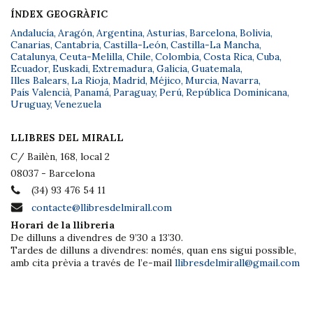
ÍNDEX GEOGRÀFIC
Andalucía
,
Aragón
,
Argentina
,
Asturias
,
Barcelona
,
Bolivia
,
Canarias
,
Cantabria
,
Castilla-León
,
Castilla-La Mancha
,
Catalunya
,
Ceuta-Melilla
,
Chile
,
Colombia
,
Costa Rica
,
Cuba
,
Ecuador
,
Euskadi
,
Extremadura
,
Galicia
,
Guatemala
,
Illes Balears
,
La Rioja
,
Madrid
,
Méjico
,
Murcia
,
Navarra
,
País Valencià
,
Panamá
,
Paraguay
,
Perú
,
República Dominicana
,
Uruguay
,
Venezuela
LLIBRES DEL MIRALL
C/ Bailèn, 168, local 2
08037 - Barcelona
(34) 93 476 54 11
contacte@llibresdelmirall.com
Horari de la llibreria
De dilluns a divendres de 9’30 a 13’30.
Tardes de dilluns a divendres: només, quan ens sigui possible,
amb cita prèvia a través de l’e-mail
llibresdelmirall@gmail.com