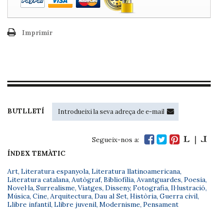
Imprimir
BUTLLETÍ
Segueix-nos a:
ÍNDEX TEMÀTIC
Art
,
Literatura espanyola
,
Literatura llatinoamericana
,
Literatura catalana
,
Autògraf
,
Bibliofília
,
Avantguardes
,
Poesia
,
Novel·la
,
Surrealisme
,
Viatges
,
Disseny
,
Fotografia
,
Il·lustració
,
Música
,
Cine
,
Arquitectura
,
Dau al Set
,
Història
,
Guerra civil
,
Llibre infantil
,
Llibre juvenil
,
Modernisme
,
Pensament