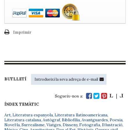
Imprimir
BUTLLETÍ
Segueix-nos a:
ÍNDEX TEMÀTIC
Art
,
Literatura espanyola
,
Literatura llatinoamericana
,
Literatura catalana
,
Autògraf
,
Bibliofília
,
Avantguardes
,
Poesia
,
Novel·la
,
Surrealisme
,
Viatges
,
Disseny
,
Fotografia
,
Il·lustració
,
Música
,
Cine
,
Arquitectura
,
Dau al Set
,
Història
,
Guerra civil
,