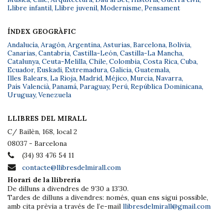
Llibre infantil
,
Llibre juvenil
,
Modernisme
,
Pensament
ÍNDEX GEOGRÀFIC
Andalucía
,
Aragón
,
Argentina
,
Asturias
,
Barcelona
,
Bolivia
,
Canarias
,
Cantabria
,
Castilla-León
,
Castilla-La Mancha
,
Catalunya
,
Ceuta-Melilla
,
Chile
,
Colombia
,
Costa Rica
,
Cuba
,
Ecuador
,
Euskadi
,
Extremadura
,
Galicia
,
Guatemala
,
Illes Balears
,
La Rioja
,
Madrid
,
Méjico
,
Murcia
,
Navarra
,
País Valencià
,
Panamá
,
Paraguay
,
Perú
,
República Dominicana
,
Uruguay
,
Venezuela
LLIBRES DEL MIRALL
C/ Bailèn, 168, local 2
08037 - Barcelona
(34) 93 476 54 11
contacte@llibresdelmirall.com
Horari de la llibreria
De dilluns a divendres de 9’30 a 13’30.
Tardes de dilluns a divendres: només, quan ens sigui possible,
amb cita prèvia a través de l’e-mail
llibresdelmirall@gmail.com