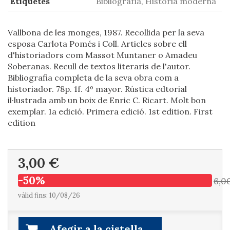
Etiquetes
Bibliografía, Historia moderna
Vallbona de les monges, 1987. Recollida per la seva
esposa Carlota Pomés i Coll. Articles sobre ell
d'historiadors com Massot Muntaner o Amadeu
Soberanas. Recull de textos literaris de l'autor.
Bibliografia completa de la seva obra com a
historiador. 78p. 1f. 4º mayor. Rústica edtorial
il·lustrada amb un boix de Enric C. Ricart. Molt bon
exemplar. 1a edició. Primera edició. 1st edition. First
edition
3,00 €
-50%
6,0
vàlid fins: 10/08/26
Afegir a la cistella