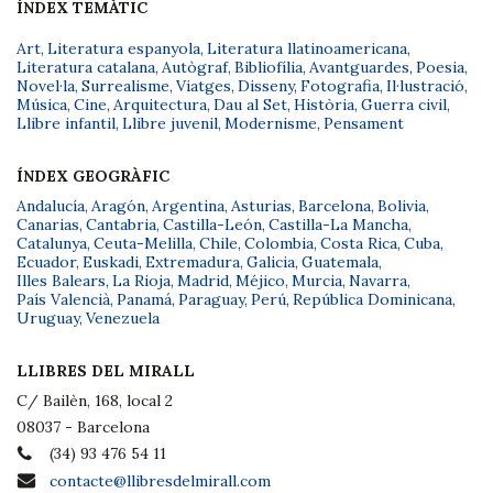
ÍNDEX TEMÀTIC
Art
,
Literatura espanyola
,
Literatura llatinoamericana
,
Literatura catalana
,
Autògraf
,
Bibliofília
,
Avantguardes
,
Poesia
,
Novel·la
,
Surrealisme
,
Viatges
,
Disseny
,
Fotografia
,
Il·lustració
,
Música
,
Cine
,
Arquitectura
,
Dau al Set
,
Història
,
Guerra civil
,
Llibre infantil
,
Llibre juvenil
,
Modernisme
,
Pensament
ÍNDEX GEOGRÀFIC
Andalucía
,
Aragón
,
Argentina
,
Asturias
,
Barcelona
,
Bolivia
,
Canarias
,
Cantabria
,
Castilla-León
,
Castilla-La Mancha
,
Catalunya
,
Ceuta-Melilla
,
Chile
,
Colombia
,
Costa Rica
,
Cuba
,
Ecuador
,
Euskadi
,
Extremadura
,
Galicia
,
Guatemala
,
Illes Balears
,
La Rioja
,
Madrid
,
Méjico
,
Murcia
,
Navarra
,
País Valencià
,
Panamá
,
Paraguay
,
Perú
,
República Dominicana
,
Uruguay
,
Venezuela
LLIBRES DEL MIRALL
C/ Bailèn, 168, local 2
08037 - Barcelona
(34) 93 476 54 11
contacte@llibresdelmirall.com