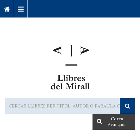
Cerca
Avançada