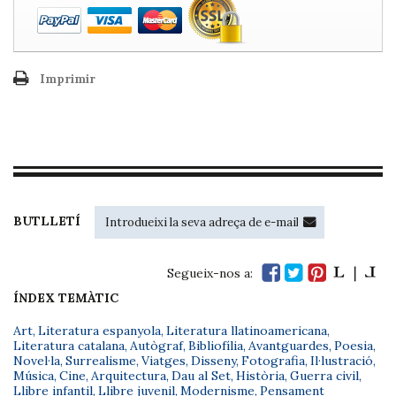
Imprimir
BUTLLETÍ
Segueix-nos a:
ÍNDEX TEMÀTIC
Art
,
Literatura espanyola
,
Literatura llatinoamericana
,
Literatura catalana
,
Autògraf
,
Bibliofília
,
Avantguardes
,
Poesia
,
Novel·la
,
Surrealisme
,
Viatges
,
Disseny
,
Fotografia
,
Il·lustració
,
Música
,
Cine
,
Arquitectura
,
Dau al Set
,
Història
,
Guerra civil
,
Llibre infantil
,
Llibre juvenil
,
Modernisme
,
Pensament