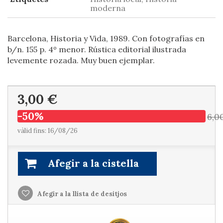
moderna
Barcelona, Historia y Vida, 1989. Con fotografías en
b/n. 155 p. 4º menor. Rústica editorial ilustrada
levemente rozada. Muy buen ejemplar.
3,00 €
-50%
6,0
vàlid fins: 16/08/26
Afegir a la cistella
Afegir a la llista de desitjos