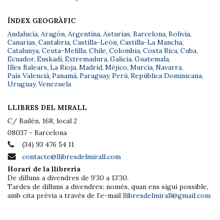
ÍNDEX GEOGRÀFIC
Andalucía
,
Aragón
,
Argentina
,
Asturias
,
Barcelona
,
Bolivia
,
Canarias
,
Cantabria
,
Castilla-León
,
Castilla-La Mancha
,
Catalunya
,
Ceuta-Melilla
,
Chile
,
Colombia
,
Costa Rica
,
Cuba
,
Ecuador
,
Euskadi
,
Extremadura
,
Galicia
,
Guatemala
,
Illes Balears
,
La Rioja
,
Madrid
,
Méjico
,
Murcia
,
Navarra
,
País Valencià
,
Panamá
,
Paraguay
,
Perú
,
República Dominicana
,
Uruguay
,
Venezuela
LLIBRES DEL MIRALL
C/ Bailèn, 168, local 2
08037 - Barcelona
(34) 93 476 54 11
contacte@llibresdelmirall.com
Horari de la llibreria
De dilluns a divendres de 9’30 a 13’30.
Tardes de dilluns a divendres: només, quan ens sigui possible,
amb cita prèvia a través de l’e-mail
llibresdelmirall@gmail.com