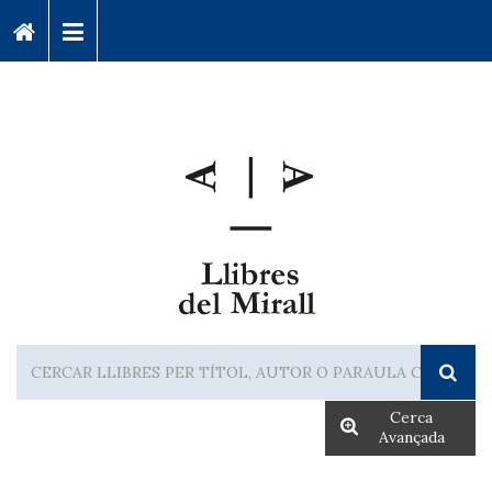
Cerca
Avançada