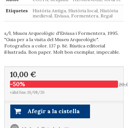
Etiquetes
Història Antiga, Història local, Història
medieval, Eivissa, Formentera, Regal
s/l, Museu Arqueològic d'Eivissa i Formentera, 1995.
"Guia per a la visita del Museu Arqueològic".
Fotografies a color. 137 p. 8è. Rústica editorial
il·lustrada. Bon paper. Molt bon exemplar, impecable.
10,00 €
-50%
20,
vàlid fins: 10/08/26
Afegir a la cistella