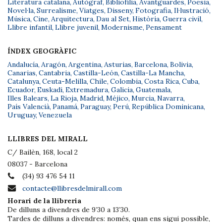
Literatura catalana
,
Autògraf
,
Bibliofília
,
Avantguardes
,
Poesia
,
Novel·la
,
Surrealisme
,
Viatges
,
Disseny
,
Fotografia
,
Il·lustració
,
Música
,
Cine
,
Arquitectura
,
Dau al Set
,
Història
,
Guerra civil
,
Llibre infantil
,
Llibre juvenil
,
Modernisme
,
Pensament
ÍNDEX GEOGRÀFIC
Andalucía
,
Aragón
,
Argentina
,
Asturias
,
Barcelona
,
Bolivia
,
Canarias
,
Cantabria
,
Castilla-León
,
Castilla-La Mancha
,
Catalunya
,
Ceuta-Melilla
,
Chile
,
Colombia
,
Costa Rica
,
Cuba
,
Ecuador
,
Euskadi
,
Extremadura
,
Galicia
,
Guatemala
,
Illes Balears
,
La Rioja
,
Madrid
,
Méjico
,
Murcia
,
Navarra
,
País Valencià
,
Panamá
,
Paraguay
,
Perú
,
República Dominicana
,
Uruguay
,
Venezuela
LLIBRES DEL MIRALL
C/ Bailèn, 168, local 2
08037 - Barcelona
(34) 93 476 54 11
contacte@llibresdelmirall.com
Horari de la llibreria
De dilluns a divendres de 9’30 a 13’30.
Tardes de dilluns a divendres: només, quan ens sigui possible,