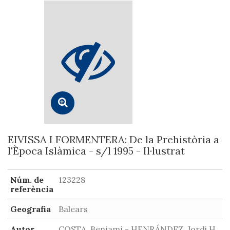
EIVISSA I FORMENTERA: De la Prehistòria a
l'Època Islàmica - s/l 1995 - Il·lustrat
Núm. de
123228
referència
Geografia
Balears
Autor
COSTA, Benjamí - HENRÁNDEZ, Jordi H.