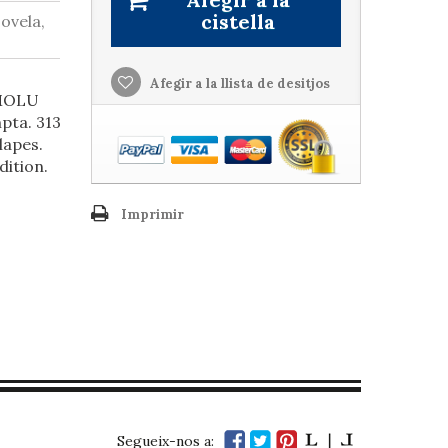
cistella
ovela,
Afegir a la llista de desitjos
 MOLU
pta. 313
lapes.
dition.
Imprimir
Segueix-nos a: