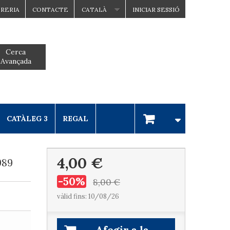
BRERIA
CONTACTE
CATALÀ
INICIAR SESSIÓ
Cerca
Avançada
CATÀLEG 3
REGAL
4,00 €
989
-50%
8,00 €
vàlid fins: 10/08/26
Afegir a la