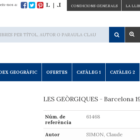
eix-nos a:
CONDICIONS GENERALS
LA LLI
DEX GEOGRÀFIC
OFERTES
CATÀLEG 1
CATÀLEG 2
LES GEÒRGIQUES - Barcelona 1
Núm. de
61468
referència
Autor
SIMON, Claude