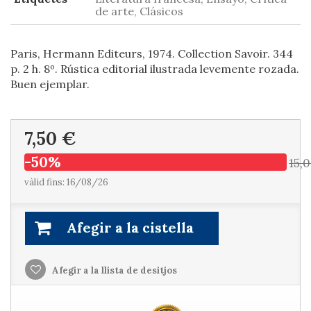
de arte, Clásicos
Paris, Hermann Editeurs, 1974. Collection Savoir. 344
p. 2 h. 8º. Rústica editorial ilustrada levemente rozada.
Buen ejemplar.
7,50 €
-50%
15,
vàlid fins: 16/08/26
Afegir a la cistella
Afegir a la llista de desitjos