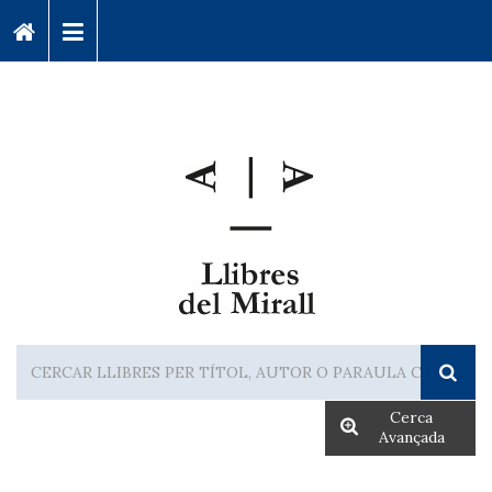
Cerca
Avançada