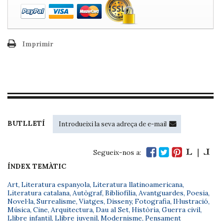
Imprimir
BUTLLETÍ
Segueix-nos a:
ÍNDEX TEMÀTIC
Art
,
Literatura espanyola
,
Literatura llatinoamericana
,
Literatura catalana
,
Autògraf
,
Bibliofília
,
Avantguardes
,
Poesia
,
Novel·la
,
Surrealisme
,
Viatges
,
Disseny
,
Fotografia
,
Il·lustració
,
Música
,
Cine
,
Arquitectura
,
Dau al Set
,
Història
,
Guerra civil
,
Llibre infantil
,
Llibre juvenil
,
Modernisme
,
Pensament