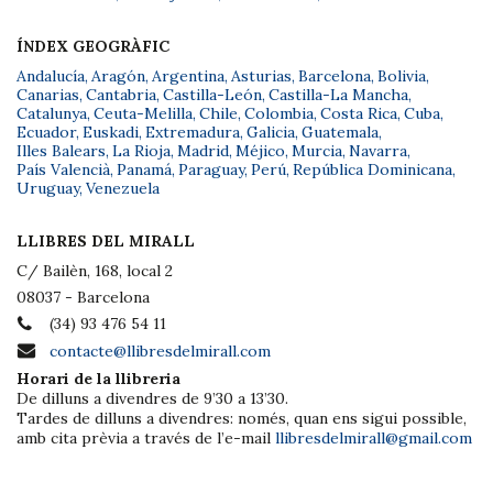
ÍNDEX GEOGRÀFIC
Andalucía
,
Aragón
,
Argentina
,
Asturias
,
Barcelona
,
Bolivia
,
Canarias
,
Cantabria
,
Castilla-León
,
Castilla-La Mancha
,
Catalunya
,
Ceuta-Melilla
,
Chile
,
Colombia
,
Costa Rica
,
Cuba
,
Ecuador
,
Euskadi
,
Extremadura
,
Galicia
,
Guatemala
,
Illes Balears
,
La Rioja
,
Madrid
,
Méjico
,
Murcia
,
Navarra
,
País Valencià
,
Panamá
,
Paraguay
,
Perú
,
República Dominicana
,
Uruguay
,
Venezuela
LLIBRES DEL MIRALL
C/ Bailèn, 168, local 2
08037 - Barcelona
(34) 93 476 54 11
contacte@llibresdelmirall.com
Horari de la llibreria
De dilluns a divendres de 9’30 a 13’30.
Tardes de dilluns a divendres: només, quan ens sigui possible,
amb cita prèvia a través de l’e-mail
llibresdelmirall@gmail.com